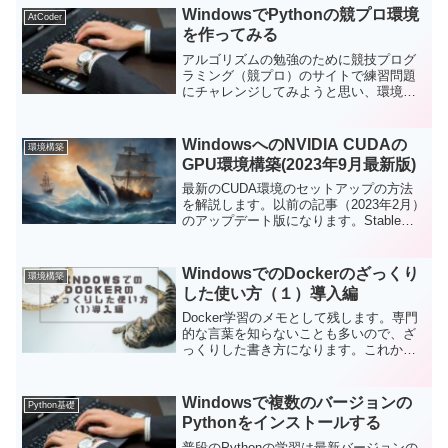
WindowsでPythonの競プロ環境
AtCoder
を作ってみる
アルゴリズムの勉強のために競技プログ
ラミング（競プロ）のサイトで練習問題
にチャレンジしてみようと思い、環境構
築から始めてみました。手順をメモに残
します。
WindowsへのNVIDIA CUDAの
環境構築
GPU環境構築(2023年9月最新版)
最新のCUDA環境のセットアップの方法
を解説します。以前の記事（2023年2月）
のアップデート版になります。Stable
DiffusionやWhisper、LLM系の各種アプリ
などを手動のカスタマイズ環境で
Windowsネイティブ環境にインストール
WindowsでのDockerのざっくり
環境構築
したい方向けの参考資料です。以前の記
した使い方（１）導入編
事も合わせてご参考いただければと思い
ます。
Docker学習のメモとして残します。専門
的な言葉を知らないことも多いので、ざ
っくりした書き方になります。これか
ら、WindowsでDockerを使おうと思う人
には参考になるかもしれません。私がよ
く分かっていない部分はご指摘いただけ
Windowsで複数のバージョンの
Python基礎
たうれしいです。Dockerって何をするも
Pythonをインストールする
のなのか？Docker Desktopの導入、
Dockerを使ってみる。
普段のPythonの学習は最新バージョンの