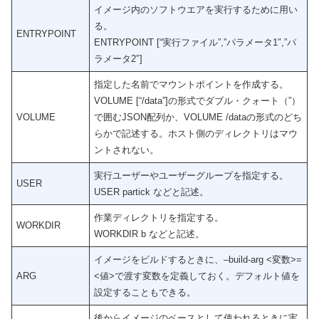
イメージ内のソフトウエアを実行するために用い
る。
ENTRYPOINT
ENTRYPOINT [“実行ファイル”,”パラメータ1″,”パ
ラメータ2″]
指定した名前でマウントポイントを作成する。
VOLUME [“/data”]の形式でダブル・クォート（”）
VOLUME
で囲むJSON配列か、VOLUME /dataの形式のどち
らかで記述する。ホスト側のディレクトリはマウ
ントされない。
実行ユーザーやユーザーグループを指定する。
USER
USER partick などと記述。
作業ディレクトリを指定する。
WORKDIR
WORKDIR b などと記述。
イメージをビルドするときに、–build-arg <変数>=
ARG
<値>で渡す変数を定義しておく。デフォルト値を
設定することもできる。
後からイメージのベースとして使われるときに実