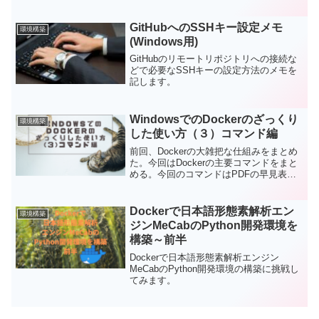
導入はWindows Subsystem for
Linux（WSL）を使った方法がデフォルト
でサポートされているから非常に簡単で
GitHubへのSSHキー設定メモ
環境構築
す。
(Windows用)
GitHubのリモートリポジトリへの接続な
どで必要なSSHキーの設定方法のメモを
記します。
WindowsでのDockerのざっくり
環境構築
した使い方（３）コマンド編
前回、Dockerの大雑把な仕組みをまとめ
た。今回はDockerの主要コマンドをまと
める。今回のコマンドはPDFの早見表に
もまとめたので、私のようにコマンドに
自信のない方は、ダウンロードして参考
いただけたらと思います。
Dockerで日本語形態素解析エン
環境構築
ジンMeCabのPython開発環境を
構築～前半
Dockerで日本語形態素解析エンジン
MeCabのPython開発環境の構築に挑戦し
てみます。