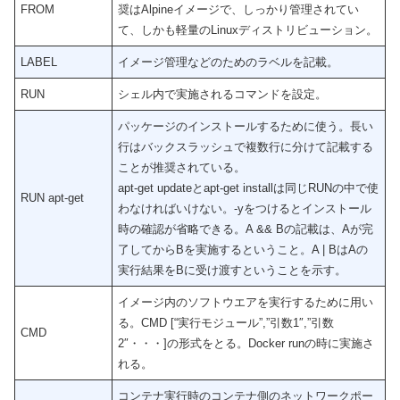
FROM
奨はAlpineイメージで、しっかり管理されてい
て、しかも軽量のLinuxディストリビューション。
LABEL
イメージ管理などのためのラベルを記載。
RUN
シェル内で実施されるコマンドを設定。
パッケージのインストールするために使う。長い
行はバックスラッシュで複数行に分けて記載する
ことが推奨されている。
apt-get updateとapt-get installは同じRUNの中で使
RUN apt-get
わなければいけない。-yをつけるとインストール
時の確認が省略できる。A && Bの記載は、Aが完
了してからBを実施するということ。A | BはAの
実行結果をBに受け渡すということを示す。
イメージ内のソフトウエアを実行するために用い
る。CMD [“実行モジュール”,”引数1″,”引数
CMD
2″・・・]の形式をとる。Docker runの時に実施さ
れる。
コンテナ実行時のコンテナ側のネットワークポー