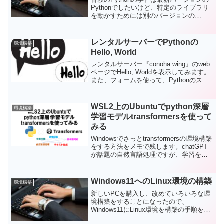
Pythonでしたいけど、特定のライブラリ
を動かすためには別のバージョンの
Pythonを使いたいことはありますよね。
例えば、TensorFlowではインストーラー
毎に対応しているPythonのバージョンが
レンタルサーバーでPythonの
環境構築
決まっているため、最新バージョンが入
Hello, World
っていればよいというわけではありませ
ん。ここでは、複数バージョンのPython
レンタルサーバー『conoha wing』のweb
のインストールと使い分け方法を考えて
ページでHello, Worldを表示してみます。
みます。
また、フォームを使って、Pythonのスク
リプトに値を受け渡すことにも挑戦して
みます。サーバーの設定（ディレクトリ
構成と.htaccessの準備）、HTMLファイ
WSL2上のUbuntuでpython深層
環境構築
ルの準備、Pythonスクリプトの準備、フ
学習モデルtransformersを使って
ァイルのパーミッション設定、結果確
みる
認。
Windowsでさっとtransformersの環境構築
をする方法をメモで残します。chatGPT
が話題の自然言語処理ですが、学習を開
始するのはオープンソースのtransformers
がお手軽です。今回はtransformersの環境
構築から、使ってみるところまでやって
Windows11へのLinux環境の構築
環境構築
みます。
新しいPCを購入し、改めていろいろな環
境構築をすることになったので、
Windows11にLinux環境を構築の手順をメ
モとして残します。WindowsへのLinuxの