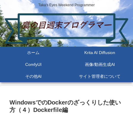
Taka's Eyes Weekend Programmer
ホーム
Krita AI Diffusion
ComfyUI
画像/動画生成AI
その他AI
サイト管理者について
WindowsでのDockerのざっくりした使い
方（４）Dockerfile編