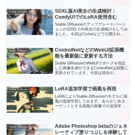
ンプトや生成条件などは、こちらのブロ
グの記載を参考いただけます。
SDXL版AI美女の生成検討：
Stable Diffusion
ComfyUIでのLoRA使用含む
Stable Diffusionのアップグレードバージ
ョンのSDXLでAI美女の生成検討をしてみ
ました。今回はCivitaiなどで公開されて
いる商用利用可能なモデルおよびLoRAを
使って、プロンプトを工夫しつつ、より
自然なAI美女の生成を検討してみまし
ControlNetなどのWebUI拡張機
Stable Diffusion
た。是非皆さんの創作の参考にしていた
能を最新版に更新する方法
だければと思います。
Stable DiffusionのWebUIでポーズを指定
した画像生成ができるControlNetは頻繁に
更新されています。今回は現在の
ControlNetなどのWebUIの拡張機能を最新
版に更新する方法をまとめます。
LoRA追加学習で画風を再現
Stable Diffusion
LoRAによりStable Diffusionのモデルに画
風の追加学習してみます。あらかじめタ
ーゲットとする画風の画像での追加学習
により、Stable Diffusionで好みの画風の
画像を生成できるようになります。今回
もKahya_ssの...
Adobe Photoshop betaのジェネ
Stable Diffusion
レーティブ塗りつぶしを体験して