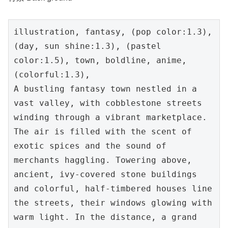
illustration, fantasy, (pop color:1.3), 
(day, sun shine:1.3), (pastel 
color:1.5), town, boldline, anime, 
(colorful:1.3),

A bustling fantasy town nestled in a 
vast valley, with cobblestone streets 
winding through a vibrant marketplace. 
The air is filled with the scent of 
exotic spices and the sound of 
merchants haggling. Towering above, 
ancient, ivy-covered stone buildings 
and colorful, half-timbered houses line 
the streets, their windows glowing with 
warm light. In the distance, a grand 