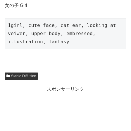
女の子 Girl
1girl, cute face, cat ear, looking at 
veiwer, upper body, embressed, 
illustration, fantasy
Stable Diffusion
スポンサーリンク