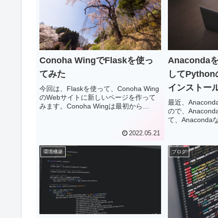
Conoha WingでFlaskを使っ
Anacond
てみた
してPyth
インストー
今回は、Flaskを使って、Conoha Wing
のWebサイトに新しいページを作って
最近、Anaco
みます。Conoha Wingは最初から
ので、Anaco
Python 3.6.9が入っているので、そこ
て、Anacond
に、Flaskを入れて、「Hello World」を
うにしてみます。
表示させてみます。Flaskのインストー
2022.05.21
な"商用利用に
ル、Flaskページの準備、Flaskの実行結
個人で使うなら
果、関連ページ。
環境構築
ブログ
が、そろそろAn
と思ったタカです
ンストーラーを用
してみました。A
トール、パッケー
ストール、pip
Jupyter La