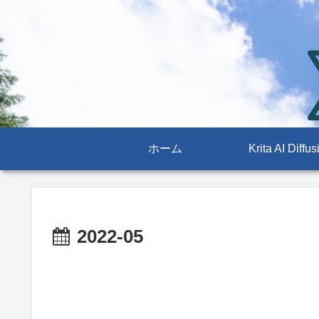
ホーム
Krita AI Diffus
2022-05