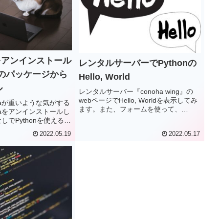
aをアンインストール
レンタルサーバーでPythonの
onのパッケージから
Hello, World
ル
レンタルサーバー『conoha wing』の
webページでHello, Worldを表示してみ
ndaが重いような気がする
ます。また、フォームを使って、
ndaをアンインストールし
Pythonのスクリプトに値を受け渡すこ
aなしでPythonを使えるよ
とにも挑戦してみます。サーバーの設
Aacondaは”大規模
2022.05.19
2022.05.17
定（ディレクトリ構成と.htaccessの準
は有償化ということで、
備）、HTMLファイルの準備、Python
全く問題はないのです
スクリプトの準備、ファイルのパーミ
acondaを卒業しようか
ッション設定、結果確認。
。今回、Pythonのイ
いて、Pythonを導入
nacondaのアンインス
ジ版のPythonをイン
のアップグレード、
bのインストール