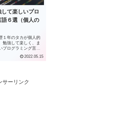
強して楽しいプロ
言語６選（個人の
歴１年のタカが個人的
、勉強して楽しく、ま
いプログラミング言語
す。これから、プログ
2022.05.15
しようと考えている
ましょう。Python、
vascript、Ruby、VBAの
お伝えします。
ンサーリンク