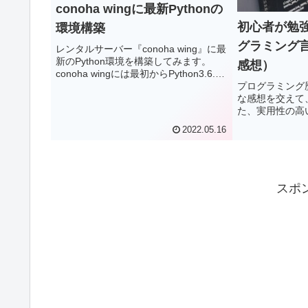
conoha wingに最新Pythonの
初心者が勉
環境構築
グラミング
レンタルサーバー『conoha wing』に最
新のPython環境を構築してみます。
感想）
conoha wingには最初からPython3.6.11
プログラミング
が入っているのですが、今回は折角な
な感想を交えて
ら自分で最新バージョンのPythonを導
た、実用性の高
入してみようと思います。レンタルサ
６選を紹介しま
ーバーへのSSH接続。最新バージョン
2022.05.16
ラミングを勉強
のPythonのインストール。Pythonの
方、一緒に勉強し
PATHの設定。
C#、Kotlin、Ja
個人的な印象を
スポ