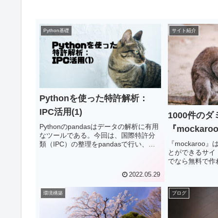
Python基礎
サイト紹介
Pythonを使った特許解析：
IPC活用(1)
1000件の
Pythonのpandasはデータの解析に有用
『mockar
なツールである。今回は、国際特許分
『mockaro
類（IPC）の整理をpandasで行い、特
とができるサイト
許解析に役立てたい。その前準備とし
でなら無料で作
て、国際特許分類（IPC）について調べ
リのテストデータや
て、まとめてみた。
2022.05.29
どのプログラミ
データを生成し
環境構築
ブログ
利です。