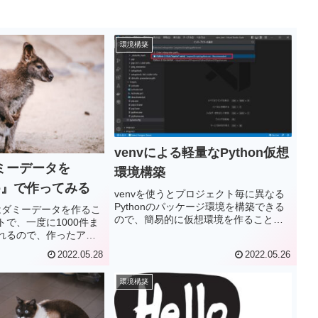
環境構築
venvによる軽量なPython仮想
ダミーデータを
環境構築
oo』で作ってみる
venvを使うとプロジェクト毎に異なる
Pythonのパッケージ環境を構築できる
o』はダミーデータを作るこ
ので、簡易的に仮想環境を作ることが
で、一度に1000件ま
できます。今回は、venvで仮想環境の
れるので、作ったアプ
作成、venvで作成した仮想空間をアク
、PythonやSQLな
2022.05.28
2022.05.26
ティブにする、venvへのライブラリの
ング学習に使うダミー
インストール、仮想空間を削除をして
たりするにはとても便
みます。
環境構築