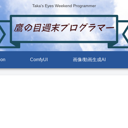
Taka's Eyes Weekend Programmer
ion
ComfyUI
画像/動画生成AI