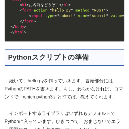
<
h1
>
お名前をどうぞ！
</
h1
>
<
form
action
=
"
hello.py
"
method
=
"
POST
"
>
<
input
type
=
"
submit
"
name
=
"
submit
"
value
=
"
</
form
>
</
body
>
</
html
>
Pythonスクリプトの準備
続いて、hello.pyを作っていきます。冒頭部分には、
PythonのPATHを書きます。もし、わらかなければ、コマ
ンドで「which python3」と打てば、教えてくれます。
インポートするライブラリはいずれもデフォルトで
Pythonに入っています。ひきつづて、おまじないでエラ