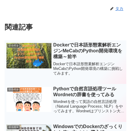
タカ
関連記事
Dockerで日本語形態素解析エン
環境構築
ジンMeCabのPython開発環境を
構築～前半
Dockerで日本語形態素解析エンジン
MeCabのPython開発環境の構築に挑戦し
てみます。
Pythonで自然言語処理ツール
環境構築
Wordnetの辞書を使ってみる
Wordnetを使って英語の自然言語処理
（Natural Language Process; NLP）をや
ってみます。Wordnetはプリンストン大学
で開発された自然言語処理（NLP）を行
うためのシーソーラスという同義語や類
義語のような関係を上位と下位との関係
WindowsでのDockerのざっくり
環境構築
性で示した辞書のようなものです。