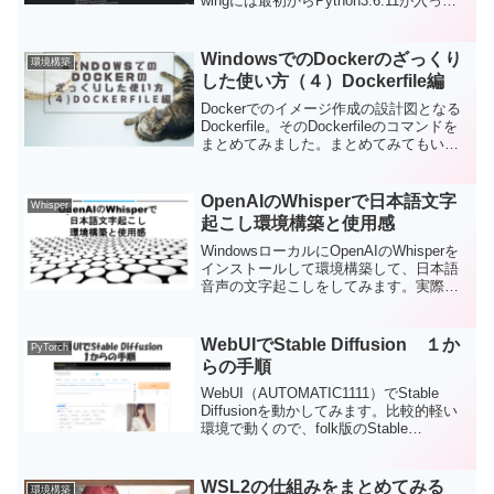
wingには最初からPython3.6.11が入って
いるのですが、今回は折角なら自分で最
新バージョンのPythonを導入してみよう
と思います。レンタルサーバーへのSSH
WindowsでのDockerのざっくり
環境構築
接続。最新バージョンのPythonのインス
した使い方（４）Dockerfile編
トール。PythonのPATHの設定。
Dockerでのイメージ作成の設計図となる
Dockerfile。そのDockerfileのコマンドを
まとめてみました。まとめてみてもいま
いちよく分からないところは実際書いて
みると、よく分かる。後半にはDockerfile
の例を読み解いていきます。
OpenAIのWhisperで日本語文字
Whisper
起こし環境構築と使用感
WindowsローカルにOpenAIのWhisperを
インストールして環境構築して、日本語
音声の文字起こしをしてみます。実際に
Whisperがどんなものか使ってみた体験レ
ポートをお送ります。
WebUIでStable Diffusion １か
PyTorch
らの手順
WebUI（AUTOMATIC1111）でStable
Diffusionを動かしてみます。比較的軽い
環境で動くので、folk版のStable
Difuusionしか動かなくても使える可能性
はあります。今回は１から導入の手順を
まとめました。
WSL2の仕組みをまとめてみる
環境構築