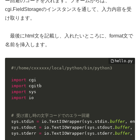
ー回避のコードを入れます。フォームからは、
cgi.FieldStorageのインスタンスを通して、入力内容を受
け取ります。
最後にhtml文を記載し、入れたいところに、format文で
名前を挿入します。
#!/home/cxxxxxx/local/python/bin/python3
import
import
import
import
 io

# 受け渡し時の文字コードでのエラー回避
sys
.
stdin 
=
 io
.
TextIOWrapper
(
sys
.
stdin
.
buffer
,
 enc
sys
.
stdout 
=
 io
.
TextIOWrapper
(
sys
.
stdout
.
buffer
,
 e
sys
.
stderr 
=
 io
.
TextIOWrapper
(
sys
.
stderr
.
buffer
,
 e