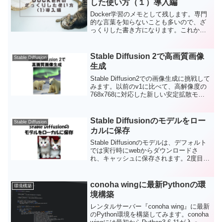
した使い方（１）導入編
Docker学習のメモとして残します。専門
的な言葉を知らないことも多いので、ざ
っくりした書き方になります。これか
ら、WindowsでDockerを使おうと思う人
には参考になるかもしれません。私がよ
く分かっていない部分はご指摘いただけ
Stable Diffusion 2で高画質画像
Stable Diffusion
たうれしいです。Dockerって何をするも
生成
のなのか？Docker Desktopの導入、
Dockerを使ってみる。
Stable Diffusion2での画像生成に挑戦して
みます。以前のv1に比べて、高解像度の
768x768に対応した新しい安定拡散モデ
ルを用いて、高画質の画像生成が可能に
なっているそうです。
Stable Diffusionのモデルをロー
Stable Diffusion
カルに保存
Stable Diffusionのモデルは、デフォルト
では実行時にwebからダウンロードさ
れ、キャッシュに保存されます。2度目以
降は、キャッシュから使用されますが、
ローカルで安定してStable Diffusionを使
用するために、特定の場所に保存する方
conoha wingに最新Pythonの環
環境構築
法をまとめました。
境構築
レンタルサーバー『conoha wing』に最新
のPython環境を構築してみます。conoha