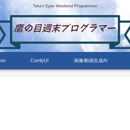
Taka's Eyes Weekend Programmer
ion
ComfyUI
画像/動画生成AI