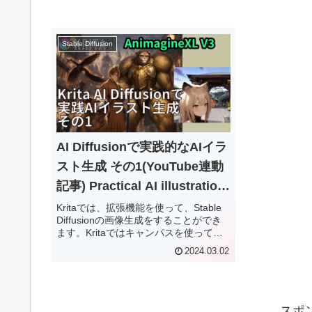
Stable Diffusion
AI Diffusionで実践的なAIイラ
スト生成 その1(YouTube連動
記事) Practical AI illustration
generation with Krita AI
Kritaでは、拡張機能を使って、Stable
Diffusionの画像生成をすることができ
Diffusion 1
ます。Kritaではキャンパスを使って、
確認しながら、編集をして、画像生成
2024.03.02
ができるので、自由なレイアウトでの
画像を簡単に作ることができます。例
えば、画像生成をパーツごとに行うこ
とで、プロンプトだけだと難しい複数
のキャラクターの画像を生成すること
スポ