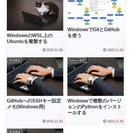
WindowsでGitとGitHub
WindowsのWSL上の
を使う
Ubuntuを複製する
2022.11.30
2022.11.23
環境構築
Python基礎
GitHubへのSSHキー設定
Windowsで複数のバージ
メモ(Windows用)
ョンのPythonをインスト
ールする
2022.11.23
2022.11.19
環境構築