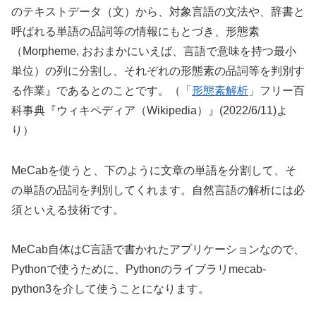
のテキストデータ（文）から、対象言語の文法や、辞書と
呼ばれる単語の品詞等の情報にもとづき、形態素
（Morpheme, おおまかにいえば、言語で意味を持つ最小
単位）の列に分割し、それぞれの形態素の品詞等を判別す
る作業』であるとのことです。（「
形態素解析
」フリー百
科事典『ウィキペディア（Wikipedia）』(2022/6/11)よ
り）
MeCabを使うと、下のように文章の単語を分割して、そ
の単語の品詞を判別してくれます。自然言語の解析には必
須といえる技術です。
MeCab自体はC言語で書かれたアプリケーションなので、
Pythonで使うために、Pythonのライブラリmecab-
python3を介して使うことになります。