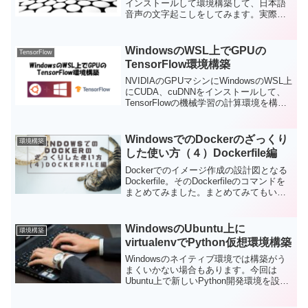
インストールして環境構築して、日本語
音声の文字起こしをしてみます。実際に
Whisperがどんなものか使ってみた体験レ
ポートをお送ります。
WindowsのWSL上でGPUの
TensorFlow
TensorFlow環境構築
NVIDIAのGPUマシンにWindowsのWSL上
にCUDA、cuDNNをインストールして、
TensorFlowの機械学習の計算環境を構築
します。
WindowsでのDockerのざっくり
環境構築
した使い方（４）Dockerfile編
Dockerでのイメージ作成の設計図となる
Dockerfile。そのDockerfileのコマンドを
まとめてみました。まとめてみてもいま
いちよく分からないところは実際書いて
みると、よく分かる。後半にはDockerfile
の例を読み解いていきます。
WindowsのUbuntu上に
環境構築
virtualenvでPython仮想環境構築
Windowsのネイティブ環境では構築がう
まくいかない場合もあります。今回は
Ubuntu上で新しいPython開発環境を設定
する方法をまとめます。