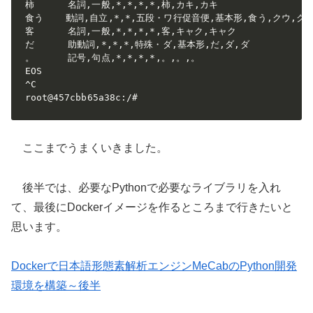
柿      名詞,一般,*,*,*,*,柿,カキ,カキ

食う    動詞,自立,*,*,五段・ワ行促音便,基本形,食う,クウ,クウ
客      名詞,一般,*,*,*,*,客,キャク,キャク

だ      助動詞,*,*,*,特殊・ダ,基本形,だ,ダ,ダ

。      記号,句点,*,*,*,*,。,。,。

EOS

^C

root@457cbb65a38c:/#
ここまでうまくいきました。
後半では、必要なPythonで必要なライブラリを入れ
て、最後にDockerイメージを作るところまで行きたいと
思います。
Dockerで日本語形態素解析エンジンMeCabのPython開発
環境を構築～後半