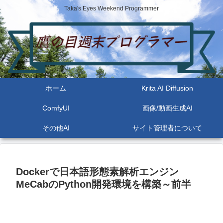
Taka's Eyes Weekend Programmer
ホーム
Krita AI Diffusion
ComfyUI
画像/動画生成AI
その他AI
サイト管理者について
Dockerで日本語形態素解析エンジン
MeCabのPython開発環境を構築～前半