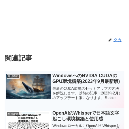
タカ
関連記事
WindowsへのNVIDIA CUDAの
環境構築
GPU環境構築(2023年9月最新版)
最新のCUDA環境のセットアップの方法
を解説します。以前の記事（2023年2月）
のアップデート版になります。Stable
DiffusionやWhisper、LLM系の各種アプリ
などを手動のカスタマイズ環境で
Windowsネイティブ環境にインストール
OpenAIのWhisperで日本語文字
Whisper
したい方向けの参考資料です。以前の記
起こし環境構築と使用感
事も合わせてご参考いただければと思い
ます。
WindowsローカルにOpenAIのWhisperを