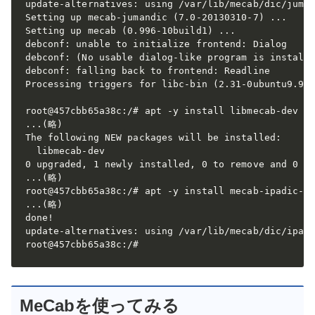
update-alternatives: using /var/lib/mecab/dic/juman
Setting up mecab-jumandic (7.0-20130310-7) ...

Setting up mecab (0.996-10build1) ...

debconf: unable to initialize frontend: Dialog

debconf: (No usable dialog-like program is installe
debconf: falling back to frontend: Readline

Processing triggers for libc-bin (2.31-0ubuntu9.9) 
root@457cbb65a38c:/# apt -y install libmecab-dev

...(略)

The following NEW packages will be installed:

  libmecab-dev

0 upgraded, 1 newly installed, 0 to remove and 0 no
...(略)

root@457cbb65a38c:/# apt -y install mecab-ipadic-ut
...(略)

done!

update-alternatives: using /var/lib/mecab/dic/ipadi
root@457cbb65a38c:/# 
MeCabを使ってみる