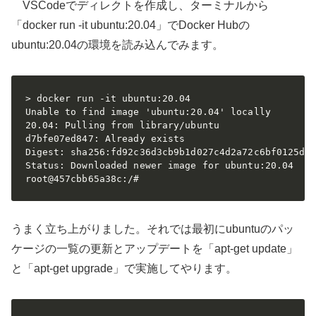
VSCodeでディレクトを作成し、ターミナルから
「docker run -it ubuntu:20.04」でDocker Hubの
ubuntu:20.04の環境を読み込んでみます。
> docker run -it ubuntu:20.04

Unable to find image 'ubuntu:20.04' locally

20.04: Pulling from library/ubuntu

d7bfe07ed847: Already exists

Digest: sha256:fd92c36d3cb9b1d027c4d2a72c6bf0125da8
Status: Downloaded newer image for ubuntu:20.04

root@457cbb65a38c:/#
うまく立ち上がりました。それでは最初にubuntuのパッ
ケージの一覧の更新とアップデートを「apt-get update」
と「apt-get upgrade」で実施してやります。