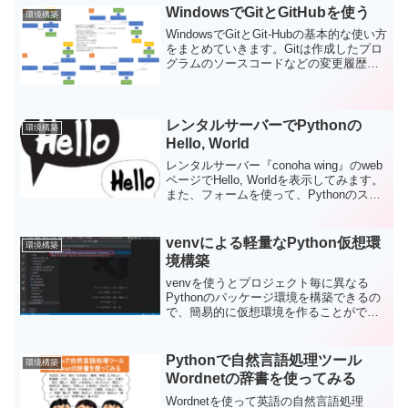
WindowsでGitとGitHubを使う
環境構築
WindowsでGitとGit-Hubの基本的な使い方
をまとめていきます。Gitは作成したプロ
グラムのソースコードなどの変更履歴を
管理するアプリです。Gitでは、それぞれ
の変更履歴ごとにリポジトリと呼ばれる
場所にファイルの状態を保存することに
よって、バージョンを管理し、複数人で
レンタルサーバーでPythonの
環境構築
の共同作業をやり易くします。一方で、
Hello, World
GitHubはGitHub社が提供する世界有数の
レンタルサーバー『conoha wing』のweb
Gitホスティングサービスで、有料の商用
ページでHello, Worldを表示してみます。
プランの他、無料でのリポジトリ環境が
また、フォームを使って、Pythonのスク
提供されている。今回は、GitやGitHubの
リプトに値を受け渡すことにも挑戦して
サービスを利用する上での最低限の知識
みます。サーバーの設定（ディレクトリ
をまとめてみます。今回は個人でGitと
構成と.htaccessの準備）、HTMLファイ
GitHubを使う場合に役立つコマンドを中
venvによる軽量なPython仮想環
環境構築
ルの準備、Pythonスクリプトの準備、フ
心にまとめました。
境構築
ァイルのパーミッション設定、結果確
認。
venvを使うとプロジェクト毎に異なる
Pythonのパッケージ環境を構築できるの
で、簡易的に仮想環境を作ることができ
ます。今回は、venvで仮想環境の作成、
venvで作成した仮想空間をアクティブに
する、venvへのライブラリのインストー
Pythonで自然言語処理ツール
環境構築
ル、仮想空間を削除をしてみます。
Wordnetの辞書を使ってみる
Wordnetを使って英語の自然言語処理