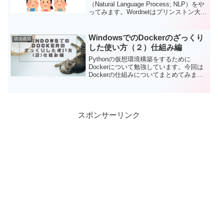
（Natural Language Process; NLP）をや
ってみます。Wordnetはプリンストン大学
で開発された自然言語処理（NLP）を行
うためのシーソーラスという同義語や類
義語のような関係を上位と下位との関係
WindowsでのDockerのざっくり
環境構築
性で示した辞書のようなものです。
した使い方（２）仕組み編
Pythonの仮想環境構築をするために
Dockerについて勉強しています。今回は
Dockerの仕組みについてまとめてみまし
た。Dockerイメージとコンテナの関係
や、Dockerfile、docker Hubの役割など、
シンプルに概念を示します。
スポンサーリンク