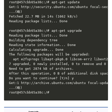
root@457cbb65a38c:/# apt-get update

Get:1 http://security.ubuntu.com/ubuntu focal-secur
...(略)

Fetched 22.7 MB in 14s (1662 kB/s)

Reading package lists... Done

root@457cbb65a38c:/# apt-get upgrade

Reading package lists... Done

Building dependency tree       

Reading state information... Done

Calculating upgrade... Done

The following packages will be upgraded:

  apt e2fsprogs libapt-pkg6.0 libcom-err2 libext2fs
7 upgraded, 0 newly installed, 0 to remove and 0 no
Need to get 2874 kB of archives.

After this operation, 0 B of additional disk space 
Do you want to continue? [Y/n] y

Get:1 http://archive.ubuntu.com/ubuntu focal-update
...(略)

root@457cbb65a38c:/# 