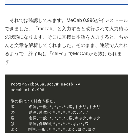
それでは確認してみます。MeCab 0.996がインストール
できました。「mecab」と入力すると改行されて入力待ち
の状態になります。そこに直接日本語を入力すると、ちゃ
んと文章を解析してくれました。そのまま、連続で入れれ
るようで、終了時は「ctrl+c」でMeCabから抜けられま
す。
root@457cbb65a38c:/# mecab -v

mecab of 0.996

隣の客はよく柿食う客だ。

隣      名詞,一般,*,*,*,*,隣,トナリ,トナリ

の      助詞,連体化,*,*,*,*,の,ノ,ノ

客      名詞,一般,*,*,*,*,客,キャク,キャク

は      助詞,係助詞,*,*,*,*,は,ハ,ワ

よく    副詞,一般,*,*,*,*,よく,ヨク,ヨク
