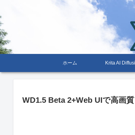
ホーム
Krita AI Diffus
WD1.5 Beta 2+Web UI