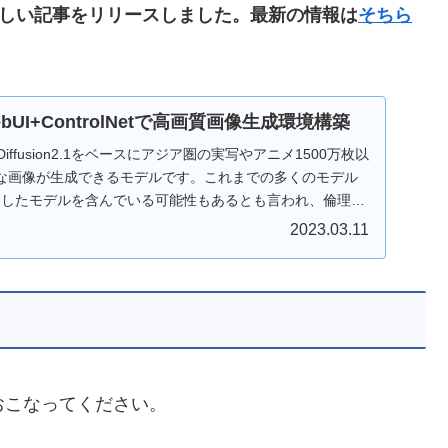
関して新しい記事をリリースしました。最新の情報は
そちら
+WebUI+ControlNetで高画質画像生成環境構築
ble Diffusion2.1をベースにアジア圏の実写やアニメ1500万枚以
な画像が生成できるモデルです。これまでの多くのモデル
リークしたモデルを含んでいる可能性もあるとも言われ、倫理上
た。一方、WD1.5モデルはStable Diffusion2.1をベー
2023.03.11
たモデルであり、本モデルは、「the Fair AI Public
SD」の元、自由な使用が許諾され、商用利用も認められています。
UTOMATIC1111のWebUI、ControlNetを組み合わせて、高
していきます。
おこなってください。