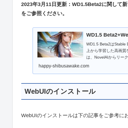
2023年3月11日更新：WD1.5Beta2に
をご参照ください。
WD1.5 Beta2
WD1.5 Beta2はSta
上から学習した高画質
は、NovelAIから
問題があるといわれていまし
happy-shibusawake.com
スとして、新たに学習し直し
License 1.0-
今回、WD1.5 BetaとA
WebUIのインストール
画質の生成環境を構築
WebUIのインストールは下の記事をご参考に