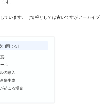
きます。
作成しています。（情報としては古いですがアーカイブ
次
概要
トール
モデルの導入
での画像生成
ーが起こる場合