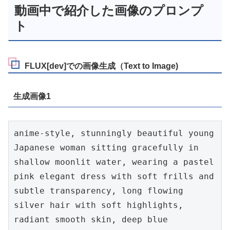
動画中で紹介した画像のプロンプ
ト
FLUX[dev]での画像生成（Text to Image)
生成画像1
anime-style, stunningly beautiful young 
Japanese woman sitting gracefully in 
shallow moonlit water, wearing a pastel 
pink elegant dress with soft frills and 
subtle transparency, long flowing 
silver hair with soft highlights, 
radiant smooth skin, deep blue 