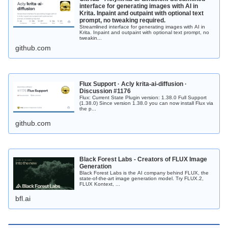
interface for generating images with AI in
Krita. Inpaint and outpaint with optional text
prompt, no tweaking required.
Streamlined interface for generating images with AI in
Krita. Inpaint and outpaint with optional text prompt, no
tweakin...
github.com
Flux Support · Acly krita-ai-diffusion ·
Discussion #1176
Flux: Current State Plugin version: 1.38.0 Full Support
(1.38.0) Since version 1.38.0 you can now install Flux via
the p...
github.com
Black Forest Labs - Creators of FLUX Image
Generation
Black Forest Labs is the AI company behind FLUX, the
state-of-the-art image generation model. Try FLUX.2,
FLUX Kontext, ...
bfl.ai