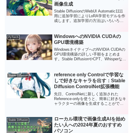
き、フォロー、高評価をお願いします。
画像生成
Stable DiffusionのWebUI Automatic1111
用に追加学習によりLoRA学習モデルを作
成します。追加学習の方法はいろいろあ
りますが、比較的低スペックのPCでも対
応可能なLoRAを実施します。手軽に自分
の欲しい画像が出せるのは素晴らしいで
WindowsへのNVIDIA CUDAの
PyTorch
すね。今回は、東北ずん子様を学習デー
GPU環境構築
タに用いたLoRAの生成をしてみます。
WindowsネイティブへのNVIDIA CUDAの
GPU環境構築の詳しい手順をまとめま
す。Stable DiffusionやCPT、Whisperなど
の最近、大発展を遂げているAIを使うに
は今は不可欠になっています。ここで
は、CUDAのGPU環境の前準備となるツ
reference only Controlで学習な
Stable Diffusion
ールのインストールします。以前もおな
しで好きなキャラを出す：Stable
じような記事をまとめたのですが、分か
Diffusion ControlNet拡張機能
りにくい部分に追加の画像を加えたり、
説明を追加したりしています。
先日、ControlNetに新しく追加された
Reference-onlyを使うと、簡単に好きなキ
ャラクターの画像を生成することができ
ます。これまで、出したいキャラクター
を出そうと思ったら、LoRAなどで学習さ
せて、LoRAモデルを作成し、それを使っ
ローカル環境で画像生成AIを始め
Stable Diffusion
て生成するのが王道でした。今回、LoRA
たい人への2024年夏のおすすめ
を使わずに好きなキャラクターを生成し
パソコン
てみます。