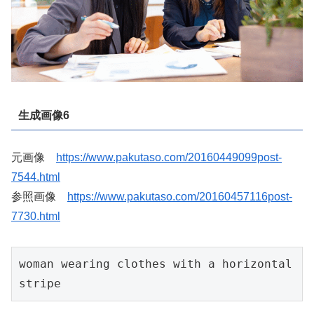
生成画像6
元画像
https://www.pakutaso.com/20160449099post-
7544.html
参照画像
https://www.pakutaso.com/20160457116post-
7730.html
woman wearing clothes with a horizontal 
stripe