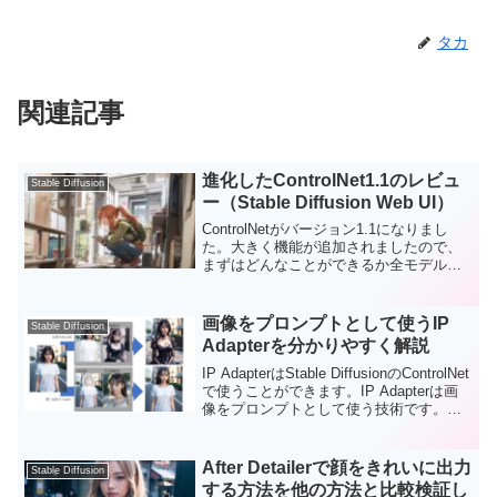
タカ
関連記事
進化したControlNet1.1のレビュ
Stable Diffusion
ー（Stable Diffusion Web UI）
ControlNetがバージョン1.1になりまし
た。大きく機能が追加されましたので、
まずはどんなことができるか全モデルの
確認していこうと思います。新しい機能
が追加されたり精度があがったり、完成
度がどんどん高くなってきています。
画像をプロンプトとして使うIP
Stable Diffusion
Adapterを分かりやすく解説
IP AdapterはStable DiffusionのControlNet
で使うことができます。IP Adapterは画
像をプロンプトとして使う技術です。こ
れによって、画像の要素を組み込んだ画
像を生成できます。今回、とても便利な
IP Adapterの使用例をいくつか紹介した
After Detailerで顔をきれいに出力
Stable Diffusion
いと思います。
する方法を他の方法と比較検証し