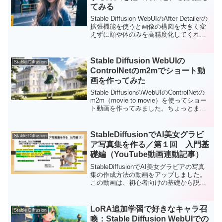
てみる
Stable Diffusion WebUIのAfter Detailerの
拡張機能を使うと画像の構図を大きく変
えずに顔や体のみを高精度化してくれま
す。今回、After Detailerの使用方法と、
顔に焦点を当てて、いろいろな他の拡張
機能との違いを検証してみました。
Stable Diffusion WebUIの
Stable Diffusion
ControlNetのm2mでショート動
画を作ってみた
Stable DiffusionのWebUIのControlNetの
m2m（movie to movie）を使ってショー
ト動画を作ってみました。ちょっとまだ
精度に問題はありますが、動きのあるア
ニメーションも簡単に作れてしまうのは
感動です。
StableDiffusionでAI美女グラビ
Stable Diffusion
ア写真集を作る／第１回 入門基
礎編（YouTube動画連動記事）
StableDiffusionでAI美女グラビアの写真
集の作成方法の動画をアップしました。
この動画は、初心者向けの基礎から説明
する内容になっています。ここでは、動
画で説明した内容をより丁寧に説明して
いきます。動画の方も有料級の動画にな
LoRA追加学習で好きなキャラ召
Stable Diffusion
っていると思うので、是非ご覧いただ
喚：Stable Diffusion WebUIでの