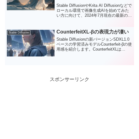
Stable DiffusionやKrita AI Diffusionなどで
ローカル環境で画像生成AIを始めてみた
い方に向けて、2024年7月現在の最新のお
すすめパソコンの選び方を紹介します。
CounterfeitXL-βの表現力が凄い
Stable Diffusion
Stable Diffusionの新バージョンSDXL1.0
ベースの学習済みモデルCounterfeit-βの使
用感を紹介します。CounterfeitXLは
SD1.5版の開発もしたNahidaDiffusion氏
が作成した人気モデルのCounterfeitの
SDXL版です。使ってみた感想です
が、、、兎に角すごいです。元のSDXLの
ベースモデルの影響もあるのだとは思う
のですが、LoRAを使わずにプロンプトの
スポンサーリンク
みで様々なバリエーションの画像が生成
できるのです。つまり、プロンプト次第
でこのCounterfeitXLがあるだけであらゆ
るイラストが生成できます。ここではそ
の片鱗を例示したいと思います。