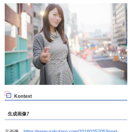
Kontext
生成画像7
元画像
https://www.pakutaso.com/20160257053post-