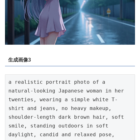
生成画像3
a realistic portrait photo of a 
natural-looking Japanese woman in her 
twenties, wearing a simple white T-
shirt and jeans, no heavy makeup, 
shoulder-length dark brown hair, soft 
smile, standing outdoors in soft 
daylight, candid and relaxed pose, 