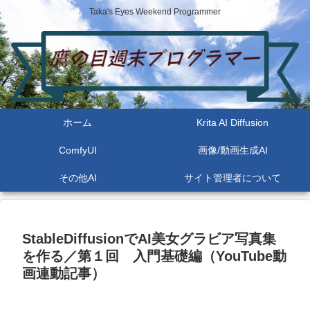
Taka's Eyes Weekend Programmer
ホーム
Krita AI Diffusion
ComfyUI
画像/動画生成AI
その他AI
サイト管理者について
StableDiffusionでAI美女グラビア写真集
を作る／第１回 入門基礎編（YouTube動
画連動記事）