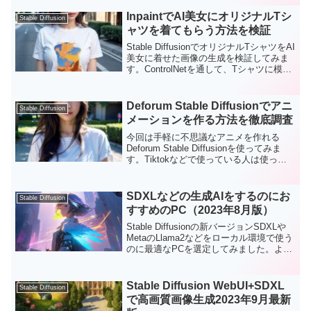
プロンプト作成のノウハウやコツを、生
成画像を見ながら、分かりやすく解説し
InpaintでAI美女にオリジナルTシ
Stable Diffusion
ます。Stable Diffusionではプロンプト
ャツを着てもらう方法を検証
は、とても重要です。すべての応用テク
ニックの前の、基礎となる部分がプロン
Stable DiffusionでオリジナルTシャツをAI
プトです。プロンプトで、思い通りの画
美女に着せた画像の生成を検証してみま
像が生成できるようになると、Stable
す。ControlNetを通して、Tシャツに模様
Diffusionの表現の幅も大きく広がりま
を転写することで、比較的自然なプリン
す。
トシャツができます。
Deforum Stable Diffusionでアニ
Stable Diffusion
メーションを作る方法を徹底調査
今回は手軽に不思議なアニメを作れる
Deforum Stable Diffusionを使ってみま
す。Tiktokなどで使っている人は使って
いると思うのですが、設定が複雑なの
で、オンラインでも解説は多くありませ
ん。手軽に動画を作れるので、是非使っ
SDXLなどの生成AIをするのにお
Stable Diffusion
てみてはいかがでしょうか。
すすめのPC（2023年8月版）
Stable Diffusionの新バージョンSDXLや
MetaのLlama2などをローカル環境で使う
のに最適なPCを選定してみました。よく
人に聞かれるので、私ならこれを買いた
いというPCを選びました。ちなみに私は
自作PCでRTX3080の10GBを使っていま
Stable Diffusion WebUI+SDXL
Stable Diffusion
すが、SDXLやLlama2ではやや力不足感
で高画質画像生成2023年9月最新
を感じており、近々買い替える予定で