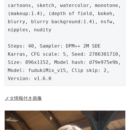
cartoons, sketch, watercolor, monotone, 
(makeup:1.4), (depth of field, bokeh, 
blurry, blurry background:1.4), nsfw, 
nipples, nudity

Steps: 40, Sampler: DPM++ 2M SDE 
Karras, CFG scale: 5, Seed: 2786301710, 
Size: 896x1152, Model hash: d79e975e9b, 
Model: fudukiMix_v15, Clip skip: 2, 
Version: v1.6.0
メタ情報付き画像