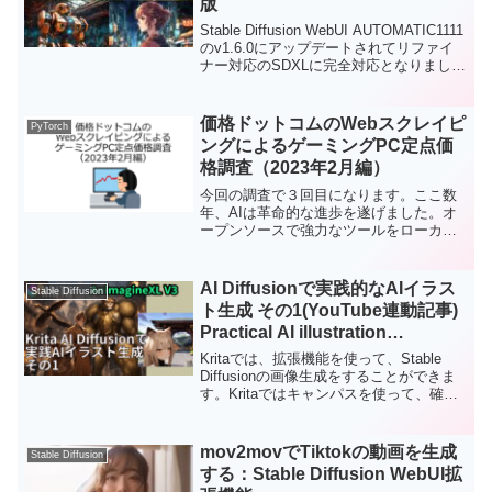
版
す。。。
Stable Diffusion WebUI AUTOMATIC1111
のv1.6.0にアップデートされてリファイ
ナー対応のSDXLに完全対応となりまし
た。ここでは、SDXLをフルで使うための
WebUIのv1.6.0の使用方法をみていきま
す。
価格ドットコムのWebスクレイピ
PyTorch
ングによるゲーミングPC定点価
格調査（2023年2月編）
今回の調査で３回目になります。ここ数
年、AIは革命的な進歩を遂げました。オ
ープンソースで強力なツールをローカル
環境に実装するにはNVIDEA製のGPUを
搭載しているPCがおすすめです。パソコ
ンの組み立てに自信がない場合は、BTO
AI Diffusionで実践的なAIイラス
Stable Diffusion
のPCの購入がおすすめです。メーカーの
ト生成 その1(YouTube連動記事)
保証が受けられるほか、価格もセールを
Practical AI illustration
狙ったり、構成によっては自作よりも安
generation with Krita AI
く手に入れることができます。
Kritaでは、拡張機能を使って、Stable
Diffusion 1
Diffusionの画像生成をすることができま
す。Kritaではキャンパスを使って、確認
しながら、編集をして、画像生成ができ
るので、自由なレイアウトでの画像を簡
単に作ることができます。例えば、画像
mov2movでTiktokの動画を生成
Stable Diffusion
生成をパーツごとに行うことで、プロン
する：Stable Diffusion WebUI拡
プトだけだと難しい複数のキャラクター