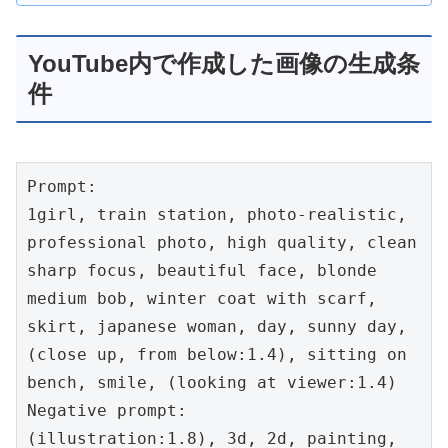
YouTube内で作成した画像の生成条
件
Prompt: 

1girl, train station, photo-realistic, 
professional photo, high quality, clean 
sharp focus, beautiful face, blonde 
medium bob, winter coat with scarf, 
skirt, japanese woman, day, sunny day, 
(close up, from below:1.4), sitting on 
bench, smile, (looking at viewer:1.4)

Negative prompt: 

(illustration:1.8), 3d, 2d, painting, 