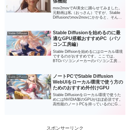
張機能
の画像を生成することができます。ま
た、実際の風景写真をベースにしてイラ
mov2movでAI美女に踊らせてみました。
スト生成などを行うこともできます。
元動画は私（おっさん）ですが、Stable
Kritaを使うことで、創造的なAIアートの
Diffusionのmov2movにかかると、そんな
ような画像も簡単に作ることができま
私でも美女の踊ってみた動画が作れま
す。Kritaを使うことで、創造的なAIアー
す。おっさんを美女に変換するという少
トのような画像も簡単に作ることができ
し無茶なことをやっていますので、ちら
Stable Diffusionを始めるのに最
Stable Diffusion
ます。今回は、アニメイラスト系のモデ
つきが大きいです。
適なGPU搭載おすすめPC（パソ
ルを使って、具体的なAIイラストの手順
を紹介したいと思います。
コン工房編）
Stable Diffsionを始めるにはローカル環境
でするのがおすすめです。ここでは、
BTOパソコンメーカーのパソコン工房の
PCでStable Diffusionをするのにおすすめ
なPCをご紹介します。今やStable
Diffusionだけではなく、各種AIやゲーム
ノートPCでStable Diffusion
Stable Diffusion
制作や作曲、オンラインゲームなど一台
WebUIをローカル環境で使う方の
でいろいろなことができる高機能PCを将
ためのおすすめ外付けGPU
来への投資のために買っておくのは良い
のではないでしょうか。
Stable Diffusionをローカル環境で使うた
めにはNVIDIA製のGPUがほぼ必須です。
高性能のノートPCを持っているのにGPU
がないためにStable Diffusionが使えない
が、新しくデスクトップPCを買わずに済
ましたい方に向けてWindowsノートPC用
のおすすめの外付けGPUを紹介します。
スポンサーリンク