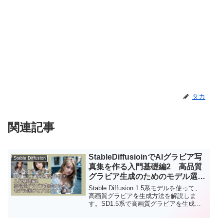
タカ
関連記事
StableDiffusioinでAIグラビア写
Stable Diffusion
真集を作る入門基礎編2 高品質
グラビア生成のためのモデル選び
とプロンプト講座（YouTube連
Stable Diffusion 1.5系モデルを使って、
動記事）
高画質グラビアを生成方法を解説しま
す。SD1.5系で高画質グラビアを生成す
るための、基本スタイルを解説した後、