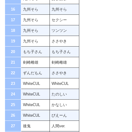
16
九州そら
九州そら
17
九州そら
セクシー
18
九州そら
ツンツン
19
九州そら
ささやき
20
もち子さん
もち子さん
21
剣崎雌雄
剣崎雌雄
22
ずんだもん
ささやき
23
WhiteCUL
WhiteCUL
24
WhiteCUL
たのしい
25
WhiteCUL
かなしい
26
WhiteCUL
びえーん
27
後鬼
人間ver.