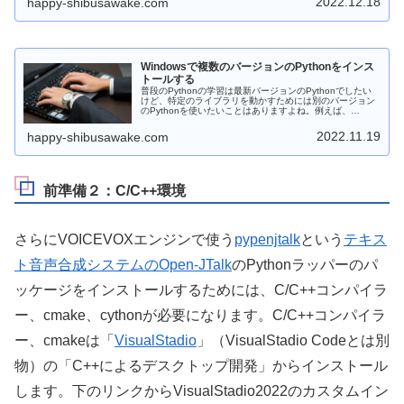
2022.12.18
happy-shibusawake.com
Windowsで複数のバージョンのPythonをインス
トールする
普段のPythonの学習は最新バージョンのPythonでしたい
けど、特定のライブラリを動かすためには別のバージョン
のPythonを使いたいことはありますよね。例えば、
TensorFlowではインストーラー毎に対応しているPythonの
バージョンが決まっているため、最新バージョンが入って
2022.11.19
happy-shibusawake.com
いればよいというわけではありません。ここでは、複数バ
ージョンのPythonのインストールと使い分け方法を考えて
みます。
前準備２：C/C++環境
さらにVOICEVOXエンジンで使う
pypenjtalk
という
テキス
ト音声合成システムのOpen-JTalk
のPythonラッパーのパ
ッケージをインストールするためには、C/C++コンパイラ
ー、cmake、cythonが必要になります。C/C++コンパイラ
ー、cmakeは「
VisualStadio
」（VisualStadio Codeとは別
物）の「C++によるデスクトップ開発」からインストール
します。下のリンクからVisualStadio2022のカスタムイン