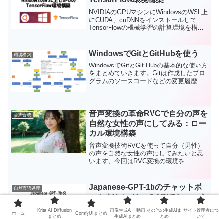
NVIDIAのGPUマシンにWindowsのWSL上
にCUDA、cuDNNをインストールして、
TensorFlowの機械学習の計算環境を構築
します。
WindowsでGitとGitHubを使う
環境構築
WindowsでGitとGit-Hubの基本的な使い方
をまとめていきます。Gitは作成したプロ
グラムのソースコードなどの変更履歴を
管理するアプリです。Gitでは、それぞれ
の変更履歴ごとにリポジトリと呼ばれる
場所にファイルの状態を保存することに
よって、バージョンを管理し、複数人で
音声変換の革命RVCで自分の声を
音声合成
の共同作業をやり易くします。一方で、
自然な女性の声にしてみる：ロー
GitHubはGitHub社が提供する世界有数の
カル環境構築
Gitホスティングサービスで、有料の商用
プランの他、無料でのリポジトリ環境が
音声変換技術RVCを使って自分（男性）
提供されている。今回は、GitやGitHubの
の声を自然な女性の声にしてみたいと思
サービスを利用する上での最低限の知識
います。今回はRVC変換の環境を
をまとめてみます。今回は個人でGitと
Windowsローカルで作って、録音した自
GitHubを使う場合に役立つコマンドを中
分の声の変換したいと思います。今回は
心にまとめました。
公開されている学習済みモデルを使いま
Japanese-GPT-1bのチャットボ
自然言語処理
すので、声のデータを集めたり、学習さ
ットをVoiceVoxのAPIでしゃべら
せたりは必要ありません。手軽に試せる
せてみる
ので、ぜひ皆さんもお試しください。
Krita AI Diffusion
画像生成AI・動画
その他の生成AIま
サイト管理者につ
ホーム
ComfyUIまとめ
まとめ
生成AIまとめ
とめ
いて
transformersの日本語特化学習済み事前言