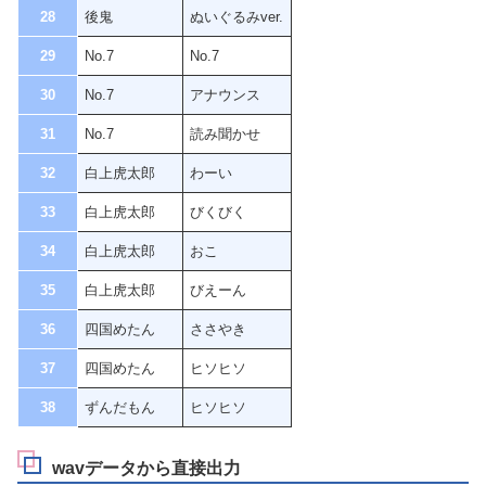
28
後鬼
ぬいぐるみver.
29
No.7
No.7
30
No.7
アナウンス
31
No.7
読み聞かせ
32
白上虎太郎
わーい
33
白上虎太郎
びくびく
34
白上虎太郎
おこ
35
白上虎太郎
びえーん
36
四国めたん
ささやき
37
四国めたん
ヒソヒソ
38
ずんだもん
ヒソヒソ
wavデータから直接出力