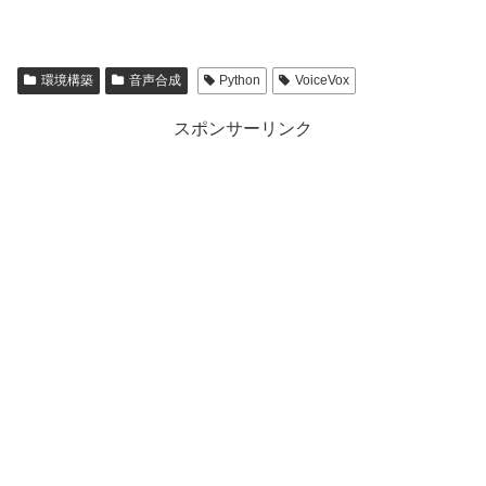
環境構築
音声合成
Python
VoiceVox
スポンサーリンク