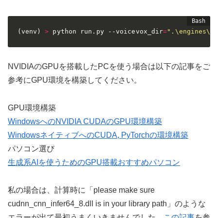
(
venv
)
>
 python run.py --voicevox_dir
=
".\engines\w
NVIDIAのGPUを搭載したPCを使う場合は以下の記事をご
参考にGPU環境を構築してください。
GPU環境構築
WindowsへのNVIDIA CUDAのGPU環境構築
WindowsネイティブへのCUDA, PyTorchの環境構築
パソコン選び
生成系AIを使うためのGPU搭載おすすめパソコン
私の場合は、計算時に「please make sure
cudnn_cnn_infer64_8.dll is in your library path」のような
エラーが出て最初うまくいきませんでした。
この記事
を参