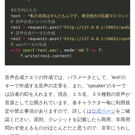
#文字列の入力
text 
=
"私の名前はずんだもんです。東北地方の応援マスコットを
# 音声合成クエリの作成
res1 
=
 requests
.
post
(
'http://127.0.0.1:50021/audio
# 音声合成データの作成
res2 
=
 requests
.
post
(
'http://127.0.0.1:50021/synth
# wavデータの生成
with
open
(
'test.wav'
,
 mode
=
'wb'
)
as
 f
:
    f
.
write
(
res2
.
content
)
音声合成クエリの作成では、パラメータとして、’text’の
キーで作成する音声の文章を、また、’speaker’のキーで
は話者のIDを入れます。現在、１５名、３９種類の音声が
音源として公開されています。各キャラクター毎に利用規
定や禁止事項がありますので、詳しくは
公式ページ
をご確
認ください。原則、クレジットを記載したら商用、非商用
問わず使えるものがほとんどだと思うので、非常にうれし