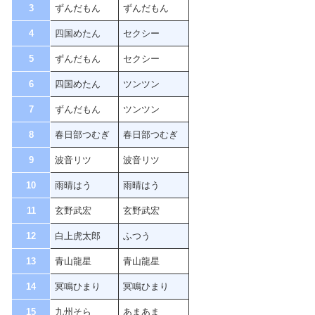
3
ずんだもん
ずんだもん
4
四国めたん
セクシー
5
ずんだもん
セクシー
6
四国めたん
ツンツン
7
ずんだもん
ツンツン
8
春日部つむぎ
春日部つむぎ
9
波音リツ
波音リツ
10
雨晴はう
雨晴はう
11
玄野武宏
玄野武宏
12
白上虎太郎
ふつう
13
青山龍星
青山龍星
14
冥鳴ひまり
冥鳴ひまり
15
九州そら
あまあま