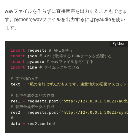
wavファイルを作らずに直接音声を出力することもできま
す。pythonでwavファイルを出力するにはpyaudioを使い
ます。
import
 requests 
# APIを使う
import
 json 
# APIで取得するJSONデータを処理する
import
 pyaudio 
# wavファイルを再生する
import
 time 
# タイムラグをつける
# 文字列の入力
text 
=
"私の名前はずんだもんです。東北地方の応援マスコットを
# 音声合成クエリの作成
res1 
=
 requests
.
post
(
'http://127.0.0.1:50021/audio
# 音声合成データの作成
res2 
=
 requests
.
post
(
'http://127.0.0.1:50021/synth
# 
data 
=
 res2
.
content
