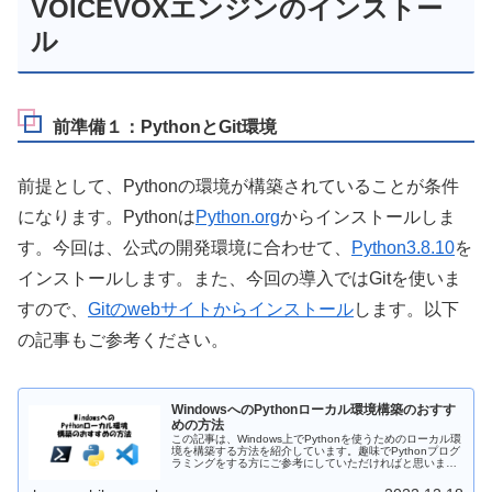
VOICEVOXエンジンのインストー
ル
前準備１：PythonとGit環境
前提として、Pythonの環境が構築されていることが条件
になります。Pythonは
Python.org
からインストールしま
す。今回は、公式の開発環境に合わせて、
Python3.8.10
を
インストールします。また、今回の導入ではGitを使いま
すので、
Gitのwebサイトからインストール
します。以下
の記事もご参考ください。
WindowsへのPythonローカル環境構築のおすす
めの方法
この記事は、Windows上でPythonを使うためのローカル環
境を構築する方法を紹介しています。趣味でPythonプログ
ラミングをする方にご参考にしていただければと思いま
す。PowerShellのアップデート、Python本体のインストー
ル、Visual Studio Codeのインストールを行います。