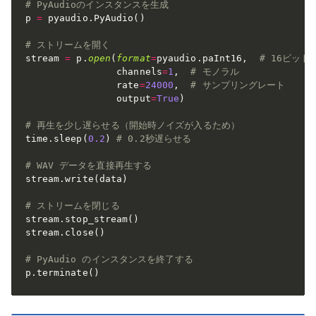
# PyAudioのインスタンスを生成
p 
=
 pyaudio
.
PyAudio
(
)
# ストリームを開く
stream 
=
 p
.
open
(
format
=
pyaudio
.
paInt16
,
# 16ビット
                channels
=
1
,
# モノラル
                rate
=
24000
,
# サンプリングレート
                output
=
True
)
# 再生を少し遅らせる（開始時ノイズが入るため）
time
.
sleep
(
0.2
)
# 0.2秒遅らせる
# WAV データを直接再生する
stream
.
write
(
data
)
# ストリームを閉じる
stream
.
stop_stream
(
)
stream
.
close
(
)
# PyAudio のインスタンスを終了する
p
.
terminate
(
)