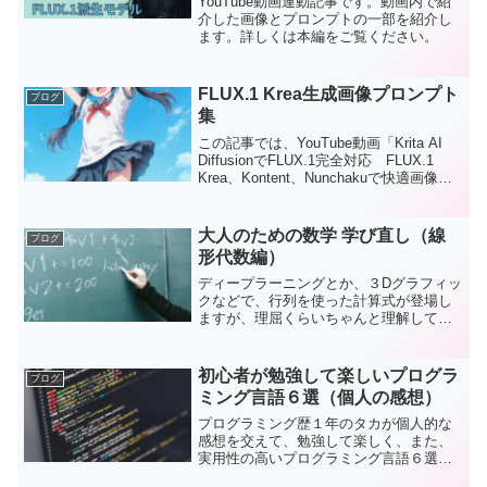
YouTube動画連動記事です。動画内で紹
介した画像とプロンプトの一部を紹介し
ます。詳しくは本編をご覧ください。
FLUX.1 Krea生成画像プロンプト
ブログ
集
この記事では、YouTube動画「Krita AI
DiffusionでFLUX.1完全対応 FLUX.1
Krea、Kontent、Nunchakuで快適画像生
成」の中で生成した画像などのプロンプ
トを紹介します。Krita AI Diffusionで
FLUX.1を使う方法については、下の
大人のための数学 学び直し（線
ブログ
YouTube動画をご覧ください。
形代数編）
ディープラーニングとか、３Dグラフィッ
クなどで、行列を使った計算式が登場し
ますが、理屈くらいちゃんと理解してお
きたいものです。今回は、大人のための
数学学び直しということで、今回は線形
代数に絞って学び直しできるサイトを紹
初心者が勉強して楽しいプログラ
ブログ
介します。
ミング言語６選（個人の感想）
プログラミング歴１年のタカが個人的な
感想を交えて、勉強して楽しく、また、
実用性の高いプログラミング言語６選を
紹介します。これから、プログラミング