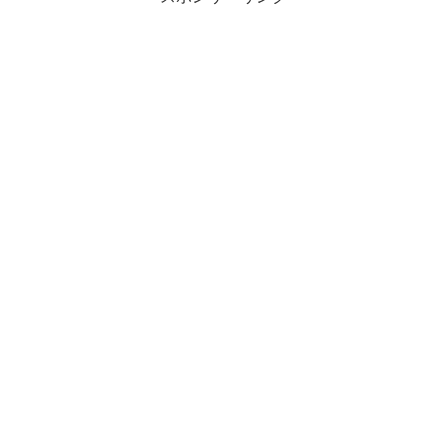
ある時に画像生成をやってみようという
方は是非ご参考ください。