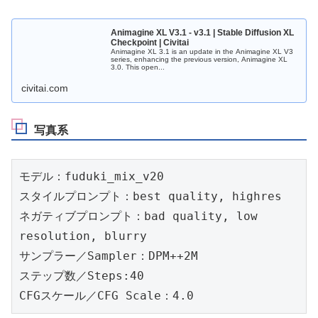
Animagine XL V3.1 - v3.1 | Stable Diffusion XL
Checkpoint | Civitai
Animagine XL 3.1 is an update in the Animagine XL V3
series, enhancing the previous version, Animagine XL
3.0. This open...
civitai.com
写真系
モデル：fuduki_mix_v20
スタイルプロンプト：best quality, highres
ネガティブプロンプト：bad quality, low 
resolution, blurry
サンプラー／Sampler：DPM++2M
ステップ数／Steps:40
CFGスケール／CFG Scale：4.0