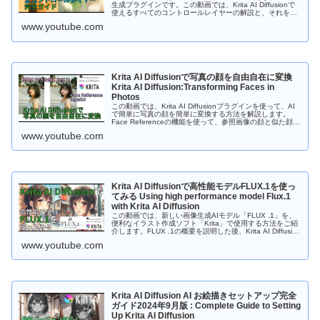
生成プラグインです。この動画では、Krita AI Diffusionで
使えるすべてのコントロールレイヤーの解説と、それを使
ったイラスト作成の方法を紹介します。...
www.youtube.com
Krita AI Diffusionで写真の顔を自由自在に変換
Krita AI Diffusion:Transforming Faces in
Photos
この動画では、Krita AI Diffusionプラグインを使って、AI
で簡単に写真の顔を簡単に変換する方法を解説します。
Face Referenceの機能を使って、参照画像の顔と似た顔の
画像を生成する方法など、丁寧に解説しています。参考...
www.youtube.com
Krita AI Diffusionで高性能モデルFLUX.1を使っ
てみる Using high performance model Flux.1
with Krita AI Diffusion
この動画では、新しい画像生成AIモデル「FLUX .1」を、
便利なイラスト作成ソフト「Krita」で使用する方法をご紹
介します。FLUX .1の概要を説明した後、Krita AI Diffusion
にセットアップする手順を解説し、実際に画像...
www.youtube.com
Krita AI Diffusion AI お絵描きセットアップ完全
ガイド2024年9月版 : Complete Guide to Setting
Up Krita AI Diffusion