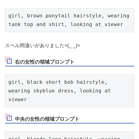
girl, brown ponytail hairstyle, wearing 
tank top and shirt, looking at viewer
スペル間違いがありました<(_ _)>
右の女性の領域プロンプト
girl, black short bob hairstyle, 
wearing skyblue dress, looking at 
viewer
中央の女性の領域プロンプト