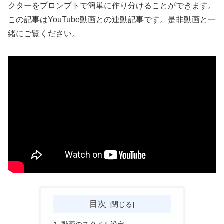
クターをプロンプトで簡単に作り分けることができます。
この記事はYouTube動画との連動記事です。是非動画と一
緒にご覧ください。
目次