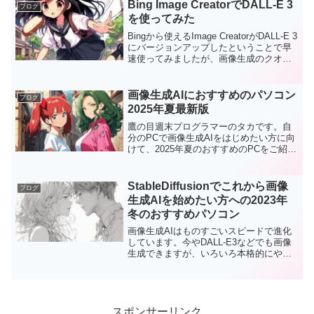
に実装されているRegionの設計を確認
Bing Image CreatorでDALL-E 3
ブログ
し、もう一度まとめなおしました。それ
を使ってみた
までよく分からなかった部分もあったの
で、今回の動画では、その改めて理解で
Bingから使えるImage CreatorがDALL-E 3
きたポイントも含めて、Regionの活用法
にバージョンアップしたということで早
を、より実践的な視点でお伝えしていき
速使ってみましたが、画像生成のクオリ
たいと思います。
ティが向上し、その上、日本語のプロン
プトを完全に理解してくれるなど、使い
勝手が格段に上がっていることが分かり
画像生成AIにおすすめのパソコン
ブログ
ました。一方、版権キャラが簡単に生成
2025年夏最新版
してしまうなど、今後いろいろ問題を醸
しだす可能性があることも分かりまし
鷹の目週末プログラマーのタカです。自
た。私の使ってみた感想は「凄いけど、
分のPCで画像生成AIをはじめたい方に向
凄すぎて心配になる」です。ご使用は自
けて、2025年夏のおすすめのPCをご紹介
己責任でお願いします。
します。仕事や趣味でStable Diffusionな
どの画像生成AIを使う場合、クラウドで
使う方法もありますが、使い勝手などを
StableDiffusionでこれから画像
ブログ
考えると少し性能の良いPCを買うのが一
生成AIを始めたい方への2023年
番です。ここでは、どういう点に気を付
冬のおすすめパソコン
けてパソコンを選べばいいかポイントを
紹介します。
画像生成AIはものすごいスピードで進化
しています。今やDALL-E3などでも画像
生成できますが、いろいろ本格的にやり
たい方にはご自分のPCを買われるのをお
勧めします。ここでは、2023年冬のボー
ナスにおすすめのパソコンを紹介しま
す。一部、品薄で納期が掛かるものもあ
るかもしれませんが、年末年始の時間の
スポンサーリンク