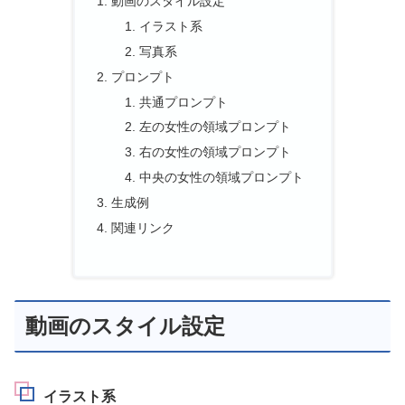
動画のスタイル設定
イラスト系
写真系
プロンプト
共通プロンプト
左の女性の領域プロンプト
右の女性の領域プロンプト
中央の女性の領域プロンプト
生成例
関連リンク
動画のスタイル設定
イラスト系