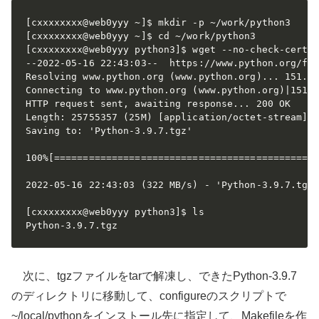
[cxxxxxxxx@web0yyy ~]$ mkdir -p ~/work/python3

[cxxxxxxxx@web0yyy ~]$ cd ~/work/python3

[cxxxxxxxx@web0yyy python3]$ wget --no-check-certif
--2022-05-16 22:43:03--  https://www.python.org/ftp
Resolving www.python.org (www.python.org)... 151.10
Connecting to www.python.org (www.python.org)|151.1
HTTP request sent, awaiting response... 200 OK

Length: 25755357 (25M) [application/octet-stream]

Saving to: 'Python-3.9.7.tgz'

100%[==============================================
2022-05-16 22:43:03 (322 MB/s) - 'Python-3.9.7.tgz'
[cxxxxxxxx@web0yyy python3]$ ls

Python-3.9.7.tgz
次に、tgzファイルをtarで解凍し、できたPython-3.9.7
のディレクトリに移動して、configureのスクリプトで
~/local/pythonをインストール先に指定して、Makefileを作