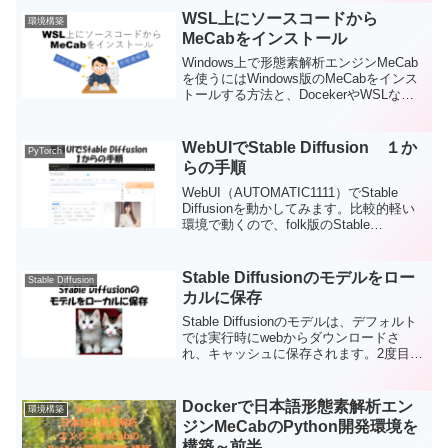
ターを入れたり、スライダーを動かした
WSL上にソースコードから
環境構築
り、選択肢から選択したり、ボタンを押
MeCabをインストール
したりして使うアプリがほとんどなの
で、CLIの「黒い画面」を見ると急に難し
Windows上で形態素解析エンジンMeCab
く思ってしまうかもしれません。（２年
を使うにはWindows版のMeCabをインス
前の私がそうでした。。。）とはいえ、
トールする方法と、DocekerやWSLなど
Stable Duffusionで環境を構築をしようと
の仮想環境のLinux上でmecabをインスト
したら、CLIのコマンドを使う必要があり
ールする方法があります。今回は、WSL
ます。ここでは、CLIを使うために知って
でソースコードからM...
WebUIでStable Diffusion １か
PyTorch
おいた方が良い最低限のコマンドを説明
らの手順
します。
WebUI（AUTOMATIC1111）でStable
Diffusionを動かしてみます。比較的軽い
環境で動くので、folk版のStable
Difuusionしか動かなくても使える可能性
はあります。今回は１から導入の手順を
まとめました。
Stable Diffusionのモデルをロー
Stable Diffusion
カルに保存
Stable Diffusionのモデルは、デフォルト
では実行時にwebからダウンロードさ
れ、キャッシュに保存されます。2度目以
降は、キャッシュから使用されますが、
ローカルで安定してStable Diffusionを使
用するために、特定の場所に保存する方
Dockerで日本語形態素解析エン
環境構築
法をまとめました。
ジンMeCabのPython開発環境を
構築～前半