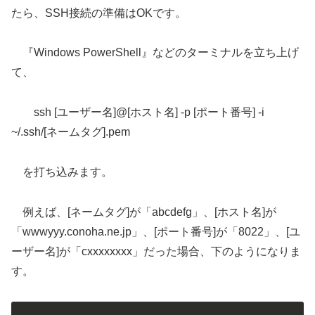
たら、SSH接続の準備はOKです。
『Windows PowerShell』などのターミナルを立ち上げ
て、
ssh [ユーザー名]@[ホスト名] -p [ポート番号] -i
~/.ssh/[ネームタグ].pem
を打ち込みます。
例えば、[ネームタグ]が「abcdefg」、[ホスト名]が
「wwwyyy.conoha.ne.jp」、[ポート番号]が「8022」、[ユ
ーザー名]が「cxxxxxxxx」だった場合、下のようになりま
す。