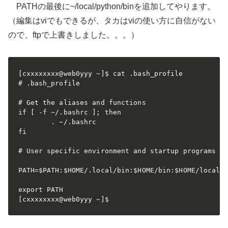
PATHの最後に~/local/python/binを追加してやります。
（編集はviでもできるが、タカはviの使い方に自信がない
ので、ftpで上書きしました。。。）
[cxxxxxxxx@web0yyy ~]$ cat .bash_profile

# .bash_profile

# Get the aliases and functions

if [ -f ~/.bashrc ]; then

        . ~/.bashrc

fi

# User specific environment and startup programs

PATH=$PATH:$HOME/.local/bin:$HOME/bin:$HOME/local/p
export PATH

[cxxxxxxxx@web0yyy ~]$