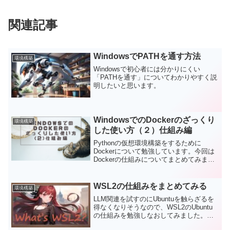
関連記事
WindowsでPATHを通す方法
環境構築
Windowsで初心者には分かりにくい
「PATHを通す」についてわかりやすく説
明したいと思います。
WindowsでのDockerのざっくり
環境構築
した使い方（２）仕組み編
Pythonの仮想環境構築をするために
Dockerについて勉強しています。今回は
Dockerの仕組みについてまとめてみまし
た。Dockerイメージとコンテナの関係
や、Dockerfile、docker Hubの役割など、
シンプルに概念を示します。
WSL2の仕組みをまとめてみる
環境構築
LLM関連を試すのにUbuntuを触らざるを
得なくなりそうなので、WSL2のUbuntu
の仕組みを勉強しなおしてみました。私
自身がほぼ素人なので、初めてWSL2を触