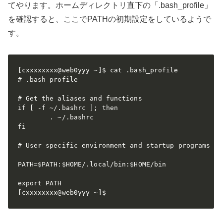
てやります。ホームディレクトリ直下の「.bash_profile」
を確認すると、ここでPATHの初期設定をしているようで
す。
[cxxxxxxxx@web0yyy ~]$ cat .bash_profile

# .bash_profile

# Get the aliases and functions

if [ -f ~/.bashrc ]; then

        . ~/.bashrc

fi

# User specific environment and startup programs

PATH=$PATH:$HOME/.local/bin:$HOME/bin

export PATH

[cxxxxxxxx@web0yyy ~]$