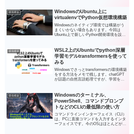
る人でも分かりやすいようにまとめてい
きます。間違った記載があったら教えて
ください。
WindowsのUbuntu上に
環境構築
virtualenvでPython仮想環境構築
Windowsのネイティブ環境では構築がう
まくいかない場合もあります。今回は
Ubuntu上で新しいPython開発環境を設定
する方法をまとめます。
WSL2上のUbuntuでpython深層
環境構築
学習モデルtransformersを使って
みる
Windowsでさっとtransformersの環境構築
をする方法をメモで残します。chatGPT
が話題の自然言語処理ですが、学習を開
始するのはオープンソースのtransformers
がお手軽です。今回はtransformersの環境
構築から、使ってみるところまでやって
Windowsのターミナル、
環境構築
みます。
PowerShell、コマンドプロンプ
トなどのCLIの最低限の使い方
コマンドラインインターフェイス（CLI）
は、PCに直接コマンドを入力するインタ
ーフェイスです。今のOSはほとんどがグ
ラフィカルインターフェイス（GUI）と
言われるウインドウが開いて、パラメー