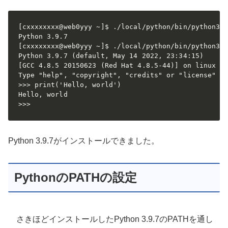
[cxxxxxxxx@web0yyy ~]$ ./local/python/bin/python3 -
Python 3.9.7

[cxxxxxxxx@web0yyy ~]$ ./local/python/bin/python3

Python 3.9.7 (default, May 14 2022, 23:34:15)

[GCC 4.8.5 20150623 (Red Hat 4.8.5-44)] on linux

Type "help", "copyright", "credits" or "license" fo
>>> print('Hello, world')

Hello, world

>>>
Python 3.9.7がインストールできました。
PythonのPATHの設定
さきほどインストールしたPython 3.9.7のPATHを通し