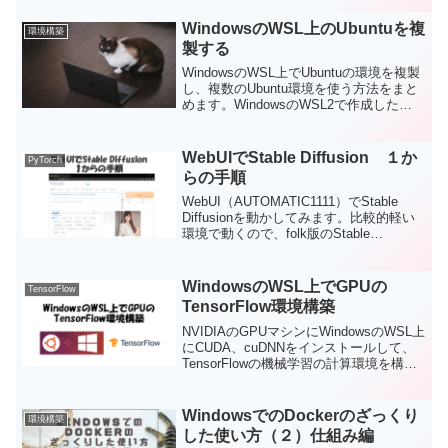
みます。サーバーの設定（ディレクトリ
構成と.htaccessの準備）、HTMLファイ
WindowsのWSL上のUbuntuを複
環境構築
ルの準備、Pythonスクリプトの準備、フ
製する
ァイルのパーミッション設定、結果確
認。
WindowsのWSL上でUbuntuの環境を複製
し、複数のUbuntu環境を使う方法をまと
めます。WindowsのWSL2で作成した
Ubuntuでは、実験的な環境構築をしてみ
たくなることがあるかもしれません。今
回は既存のWSL2のUbuntu環境を維持し
WebUIでStable Diffusion １か
PyTorch
たまま、複製して実験的に使えるUbuntu
らの手順
環境を作成してみます。
WebUI（AUTOMATIC1111）でStable
Diffusionを動かしてみます。比較的軽い
環境で動くので、folk版のStable
Difuusionしか動かなくても使える可能性
はあります。今回は１から導入の手順を
まとめました。
WindowsのWSL上でGPUの
TensorFlow
TensorFlow環境構築
NVIDIAのGPUマシンにWindowsのWSL上
にCUDA、cuDNNをインストールして、
TensorFlowの機械学習の計算環境を構築
します。
WindowsでのDockerのざっくり
環境構築
した使い方（２）仕組み編