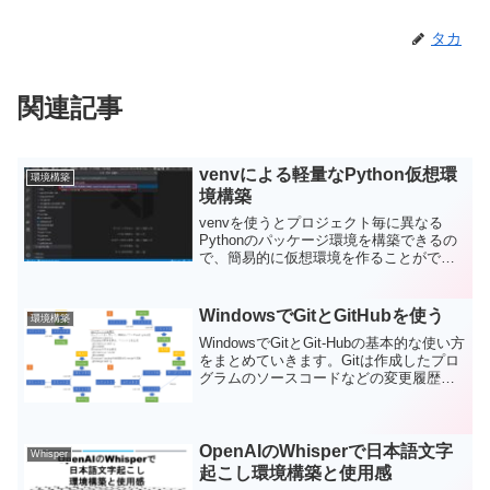
タカ
関連記事
venvによる軽量なPython仮想環
環境構築
境構築
venvを使うとプロジェクト毎に異なる
Pythonのパッケージ環境を構築できるの
で、簡易的に仮想環境を作ることができ
ます。今回は、venvで仮想環境の作成、
venvで作成した仮想空間をアクティブに
する、venvへのライブラリのインストー
WindowsでGitとGitHubを使う
環境構築
ル、仮想空間を削除をしてみます。
WindowsでGitとGit-Hubの基本的な使い方
をまとめていきます。Gitは作成したプロ
グラムのソースコードなどの変更履歴を
管理するアプリです。Gitでは、それぞれ
の変更履歴ごとにリポジトリと呼ばれる
場所にファイルの状態を保存することに
よって、バージョンを管理し、複数人で
OpenAIのWhisperで日本語文字
Whisper
の共同作業をやり易くします。一方で、
起こし環境構築と使用感
GitHubはGitHub社が提供する世界有数の