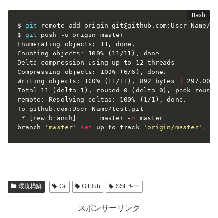
$ 
git
 remote add origin git@github.com:User-Name/te
$ 
git
 push -u origin master

Enumerating objects: 11, done.

Counting objects: 100% 
(
11/11
)
, done.

Delta compression using up to 12 threads

Compressing objects: 100% 
(
6/6
)
, done.

Writing objects: 100% 
(
11/11
)
, 892 bytes 
|
 297.00 K
Total 11 
(
delta 1
)
, reused 0 
(
delta 0
)
, pack-reused
remote: Resolving deltas: 100% 
(
1/1
)
, done.

To github.com:User-Name/test.git

 * 
[
new branch
]
      master -
>
 master

branch 
'master'
set
 up to track 
'origin/master'
.
環境構築
Git
GitHub
SSHキー
スポンサーリンク