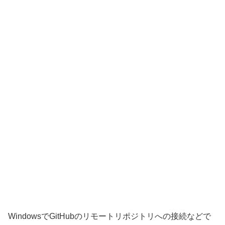
WindowsでGitHubのリモートリポジトリへの接続などで