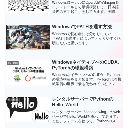
WindowsローカルにOpenAIのWhisperを
Gitホスティングサービスで、有料の商用
インストールして環境構築して、日本語
プランの他、無料でのリポジトリ環境が
音声の文字起こしをしてみます。実際に
提供されている。今回は、GitやGitHubの
Whisperがどんなものか使ってみた体験レ
サービスを利用する上での最低限の知識
ポートをお送ります。
をまとめてみます。今回は個人でGitと
GitHubを使う場合に役立つコマンドを中
WindowsでPATHを通す方法
環境構築
心にまとめました。
Windowsで初心者には分かりにくい
「PATHを通す」についてわかりやすく説
明したいと思います。
WindowsネイティブへのCUDA,
PyTorch
PyTorchの環境構築
WindowsネイティブへのCUDA、Pytorch
の環境構築をまとめます。PyTorchは今機
械学習の世界で最も使われているフレー
ムワークの一つです。導入難易度も、
TensorFlowよりも低めとのことです。今
回はWindowsネイティブへの環境構築を
レンタルサーバーでPythonの
環境構築
行っていきます。
Hello, World
レンタルサーバー『conoha wing』のweb
ページでHello, Worldを表示してみます。
また、フォームを使って、Pythonのスク
リプトに値を受け渡すことにも挑戦して