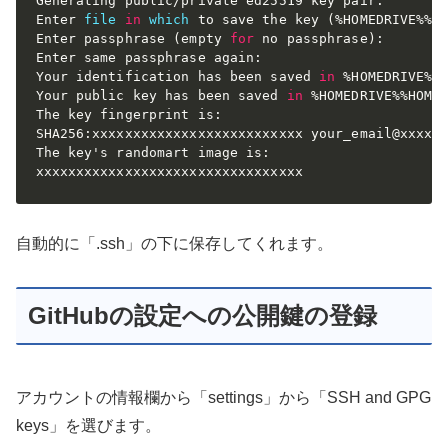
Generating public/private ed25519 key pair.

Enter 
file
in
which
 to save the key 
(
%HOMEDRIVE%%H
Enter passphrase 
(
empty 
for
 no passphrase
)
:

Enter same passphrase again:

Your identification has been saved 
in
 %HOMEDRIVE%%H
Your public key has been saved 
in
 %HOMEDRIVE%%HOMEP
The key fingerprint is:

SHA256:xxxxxxxxxxxxxxxxxxxxxxxxxx your_email@xxxxxx
The key's randomart image is:

xxxxxxxxxxxxxxxxxxxxxxxxxxxxxxxxx
自動的に「.ssh」の下に保存してくれます。
GitHubの設定への公開鍵の登録
アカウントの情報欄から「settings」から「SSH and GPG
keys」を選びます。