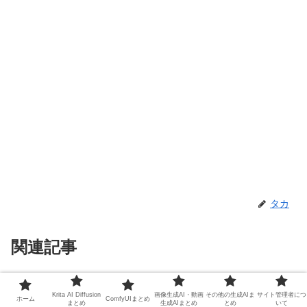
タカ
関連記事
価格ドットコムのWebスクレイピ
PyTorch
Krita AI Diffusion
画像生成AI・動画
その他の生成AIま
サイト管理者につ
ホーム
ComfyUIまとめ
ングによるゲーミングPC定点価
まとめ
生成AIまとめ
とめ
いて