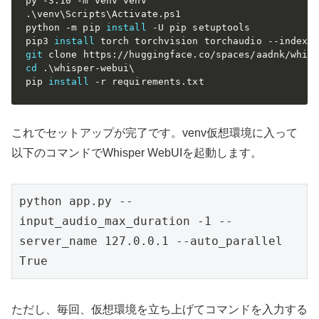
py -3.10 -m venv venv

.\venv\Scripts\Activate.ps1

python -m pip 
install
 -U pip setuptools

pip3 
install
git
cd
 .\whisper-webui\

pip 
install
 -r requirements.txt
これでセットアップが完了です。venv仮想環境に入って
以下のコマンドでWhisper WebUIを起動します。
python app.py --
input_audio_max_duration -1 --
server_name 127.0.0.1 --auto_parallel 
True
ただし、毎回、仮想環境を立ち上げてコマンドを入力する