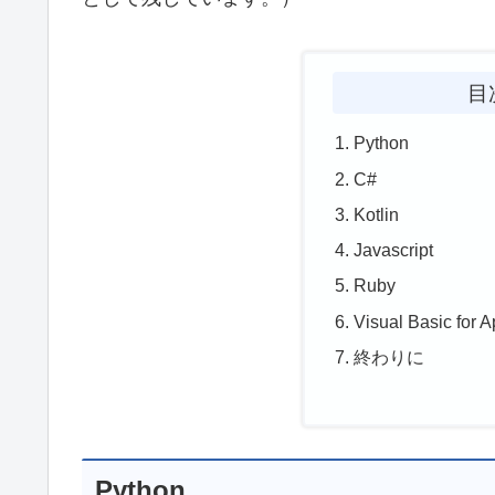
目
Python
C#
Kotlin
Javascript
Ruby
Visual Basic for A
終わりに
Python