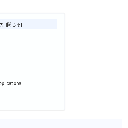
次
pplications