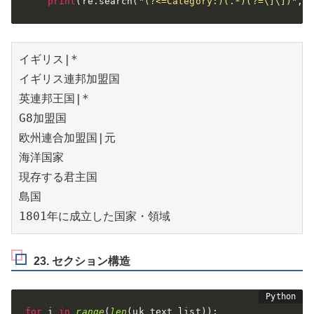
print
(
re
.
search
(
"(?<=Category:)(.*)(?=\]\])"
,
r
イギリス|*

イギリス連邦加盟国

英連邦王国|*

G8加盟国

欧州連合加盟国|元

海洋国家

現存する君主国

島国

1801年に成立した国家・領域
23. セクション構造
for
 i 
in
range
(
len
(
uk_text_list
)
)
: