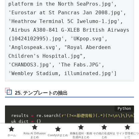
platform in the North SeaPros.jpg', 
'Eurostar at St Pancras Jan 2008.jpg', 
'Heathrow Terminal 5C Iwelumo-1.jpg', 
'Airbus A380-841 G-XLEB British Airways 
(10424102995).jpg', 'UKpop.svg', 
'Anglospeak.svg', "Royal Aberdeen 
Children's Hospital.jpg", 
'CHANDOS3.jpg', 'The Fabs.JPG', 
'Wembley Stadium, illuminated.jpg']
25. テンプレートの抽出
results 
=
 re
.
search
(
r'(?<=基礎情報)(.*)(?=\n\}\}\n)'
uk_dict 
=
{
}
for
 result 
in
 results
:
    key 
=
 re
.
search
(
'(.*?)(?=\=)'
,
 result
)
.
group
(
)
Krita AI Diffusion
画像生成AI・動画
その他の生成AIま
サイト管理者につ
ホーム
ComfyUIまとめ
まとめ
生成AIまとめ
とめ
いて