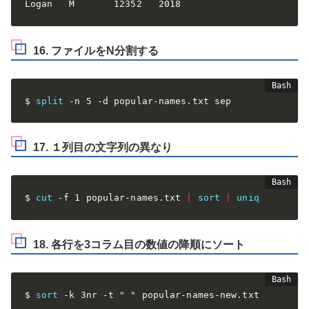
Logan   M       12352   2018
16. ファイルをN分割する
$ 
split
 -n 5 -d popular-names.txt sep
17. １列目の文字列の異なり
$ 
cut
 -f 1 popular-names.txt 
|
sort
|
uniq
18. 各行を3コラム目の数値の降順にソート
$ 
sort
 -k 3nr -t 
" "
 popular-names-new.txt