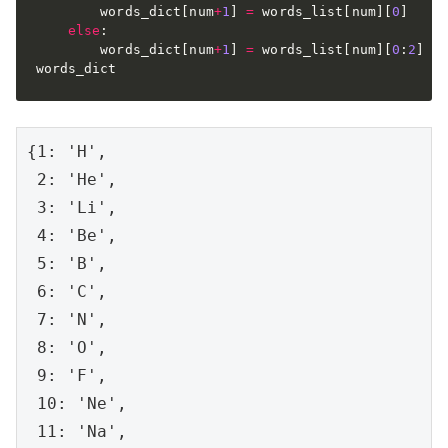
        words_dict
[
num
+
1
]
=
 words_list
[
num
]
[
0
]
else
:
        words_dict
[
num
+
1
]
=
 words_list
[
num
]
[
0
:
2
]
words_dict
{1: 'H',

 2: 'He',

 3: 'Li',

 4: 'Be',

 5: 'B',

 6: 'C',

 7: 'N',

 8: 'O',

 9: 'F',

 10: 'Ne',

 11: 'Na',
