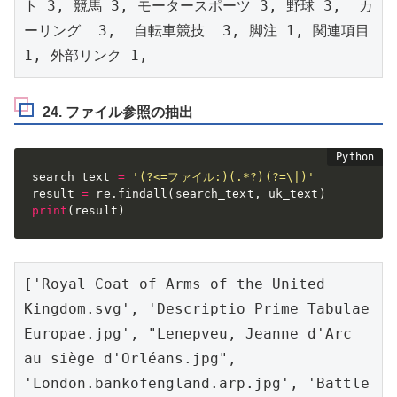
ト 3, 競馬 3, モータースポーツ 3, 野球 3,  カ
ーリング  3,  自転車競技  3, 脚注 1, 関連項目 
1, 外部リンク 1, 
24. ファイル参照の抽出
search_text 
=
'(?<=ファイル:)(.*?)(?=\|)'
result 
=
 re
.
findall
(
search_text
,
 uk_text
)
print
(
result
)
['Royal Coat of Arms of the United 
Kingdom.svg', 'Descriptio Prime Tabulae 
Europae.jpg', "Lenepveu, Jeanne d'Arc 
au siège d'Orléans.jpg", 
'London.bankofengland.arp.jpg', 'Battle 