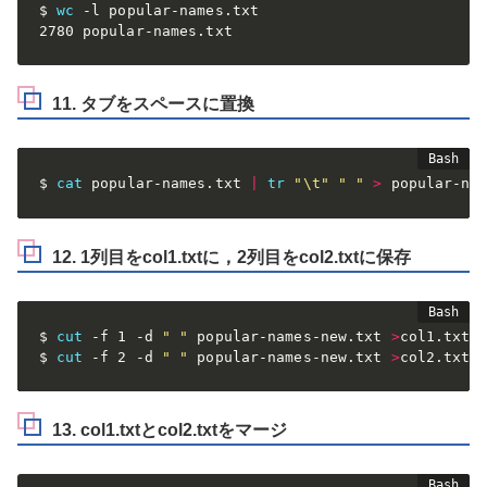
$ 
wc
 -l popular-names.txt

2780 popular-names.txt
11. タブをスペースに置換
$ 
cat
 popular-names.txt 
|
tr
"\t"
" "
>
 popular-na
12. 1列目をcol1.txtに，2列目をcol2.txtに保存
$ 
cut
 -f 1 -d 
" "
 popular-names-new.txt 
>
col1.txt

$ 
cut
 -f 2 -d 
" "
 popular-names-new.txt 
>
col2.txt
13. col1.txtとcol2.txtをマージ