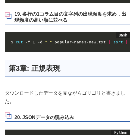
19. 各行の1コラム目の文字列の出現頻度を求め，出
現頻度の高い順に並べる
$ 
cut
 -f 1 -d 
" "
 popular-names-new.txt 
|
sort
|
u
第3章: 正規表現
ダウンロードしたデータを見ながらゴリゴリと書きまし
た。
20. JSONデータの読み込み