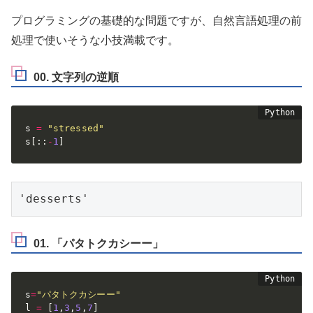
プログラミングの基礎的な問題ですが、自然言語処理の前
処理で使いそうな小技満載です。
00. 文字列の逆順
s 
=
"stressed"
s
[
:
:
-
1
]
'desserts'
01. 「パタトクカシーー」
s
=
"パタトクカシーー"
l 
=
[
1
,
3
,
5
,
7
]