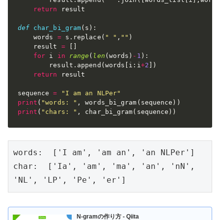
return
 result

def
char_bi_gram
(
s
)
:
    words 
=
 s
.
replace
(
" "
,
""
)
    result 
=
[
]
for
 i 
in
range
(
len
(
words
)
-
1
)
:
        result
.
append
(
words
[
i
:
i
+
2
]
)
return
 result

sequence 
=
"I am an NLPer"
print
(
"words: "
,
 words_bi_gram
(
sequence
)
)
print
(
"chars: "
,
 char_bi_gram
(
sequence
)
)
words:  ['I am', 'am an', 'an NLPer']

char:  ['Ia', 'am', 'ma', 'an', 'nN', 
'NL', 'LP', 'Pe', 'er']
N-gramの作り方 - Qiita