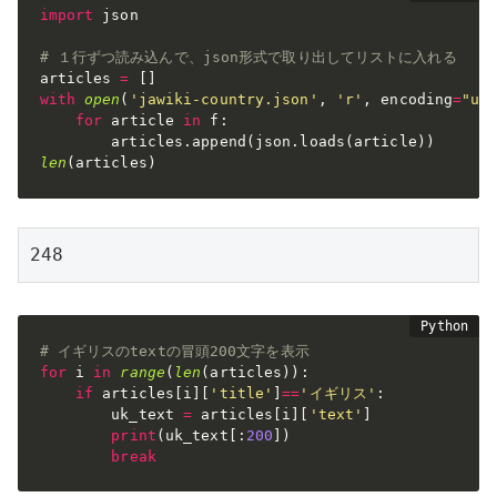
import
 json

# １行ずつ読み込んで、json形式で取り出してリストに入れる
articles 
=
[
]
with
open
(
'jawiki-country.json'
,
'r'
,
 encoding
=
"ut
for
 article 
in
 f
:
        articles
.
append
(
json
.
loads
(
article
)
)
len
(
articles
)
248
# イギリスのtextの冒頭200文字を表示
for
 i 
in
range
(
len
(
articles
)
)
:
if
 articles
[
i
]
[
'title'
]
==
'イギリス'
:
        uk_text 
=
 articles
[
i
]
[
'text'
]
print
(
uk_text
[
:
200
]
)
break