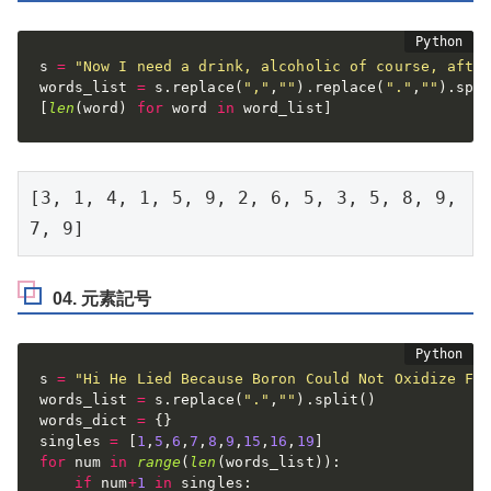
s 
=
"Now I need a drink, alcoholic of course, afte
words_list 
=
 s
.
replace
(
","
,
""
)
.
replace
(
"."
,
""
)
.
spl
[
len
(
word
)
for
 word 
in
 word_list
]
[3, 1, 4, 1, 5, 9, 2, 6, 5, 3, 5, 8, 9, 
7, 9]
04. 元素記号
s 
=
"Hi He Lied Because Boron Could Not Oxidize Fl
words_list 
=
 s
.
replace
(
"."
,
""
)
.
split
(
)
words_dict 
=
{
}
singles 
=
[
1
,
5
,
6
,
7
,
8
,
9
,
15
,
16
,
19
]
for
 num 
in
range
(
len
(
words_list
)
)
:
if
 num
+
1
in
 singles
: