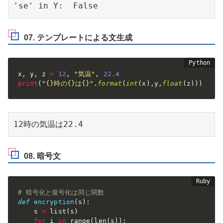
'se' in Y:  False
07. テンプレートによる文生成
x
,
 y
,
 z 
=
12
,
"気温"
,
22.4
print
(
"{}時の{}は{}"
.
format
(
int
(
x
)
,
y
,
float
(
z
)
)
)
12時の気温は22.4
08. 暗号文
# 暗号化と復号化は同じ関数
def
encryption
(
s
)
:
    s 
=
 list
(
s
)
for
 i 
in
 range
(
len
(
s
)
)
: