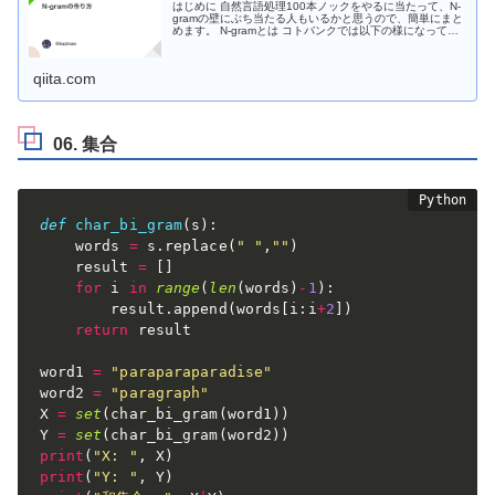
はじめに 自然言語処理100本ノックをやるに当たって、N-
gramの壁にぶち当たる人もいるかと思うので、簡単にまと
めます。 N-gramとは コトバンクでは以下の様になってま
した。 任意の文字列や文書を連続したn個の文字で分割す
るテキスト分...
qiita.com
06. 集合
def
char_bi_gram
(
s
)
:
    words 
=
 s
.
replace
(
" "
,
""
)
    result 
=
[
]
for
 i 
in
range
(
len
(
words
)
-
1
)
:
        result
.
append
(
words
[
i
:
i
+
2
]
)
return
 result

word1 
=
"paraparaparadise"
word2 
=
"paragraph"
X 
=
set
(
char_bi_gram
(
word1
)
)
Y 
=
set
(
char_bi_gram
(
word2
)
)
print
(
"X: "
,
 X
)
print
(
"Y: "
,
 Y
)