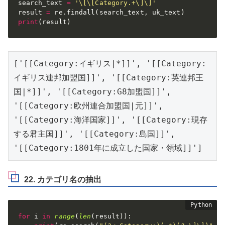
search_text 
=
'\[\[Category.+\]\]'
result 
=
 re
.
findall
(
search_text
,
 uk_text
)
print
(
result
)
['[[Category:イギリス|*]]', '[[Category:
イギリス連邦加盟国]]', '[[Category:英連邦王
国|*]]', '[[Category:G8加盟国]]', 
'[[Category:欧州連合加盟国|元]]', 
'[[Category:海洋国家]]', '[[Category:現存
する君主国]]', '[[Category:島国]]', 
'[[Category:1801年に成立した国家・領域]]']
22. カテゴリ名の抽出
for
 i 
in
range
(
len
(
result
)
)
: