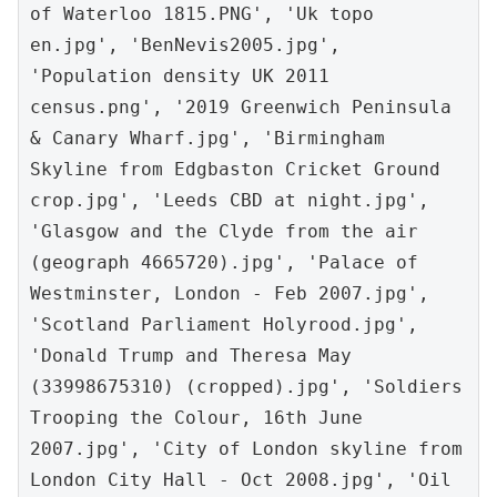
of Waterloo 1815.PNG', 'Uk topo 
en.jpg', 'BenNevis2005.jpg', 
'Population density UK 2011 
census.png', '2019 Greenwich Peninsula 
& Canary Wharf.jpg', 'Birmingham 
Skyline from Edgbaston Cricket Ground 
crop.jpg', 'Leeds CBD at night.jpg', 
'Glasgow and the Clyde from the air 
(geograph 4665720).jpg', 'Palace of 
Westminster, London - Feb 2007.jpg', 
'Scotland Parliament Holyrood.jpg', 
'Donald Trump and Theresa May 
(33998675310) (cropped).jpg', 'Soldiers 
Trooping the Colour, 16th June 
2007.jpg', 'City of London skyline from 
London City Hall - Oct 2008.jpg', 'Oil 