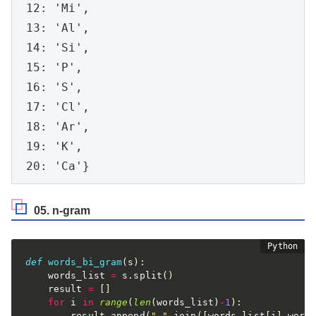
 12: 'Mi',

 13: 'Al',

 14: 'Si',

 15: 'P',

 16: 'S',

 17: 'Cl',

 18: 'Ar',

 19: 'K',

 20: 'Ca'}
05. n-gram
def
words_bi_gram
(
s
)
:
    words_list 
=
 s
.
split
(
)
    result 
=
[
]
for
 i 
in
range
(
len
(
words_list
)
-
1
)
:
        result
.
append
(
" "
.
join
(
[
words_list
[
i
]
,
word