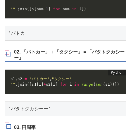
""
.
join
(
[
s
[
num
-
1
]
for
 num 
in
 l
]
)
'パトカー'
02. 「パトカー」＋「タクシー」＝「パタトクカシー
ー」
s1
,
s2 
=
"パトカー"
,
"タクシー"
""
.
join
(
[
s1
[
i
]
+
s2
[
i
]
for
 i 
in
range
(
len
(
s1
)
)
]
)
'パタトクカシーー'
03. 円周率