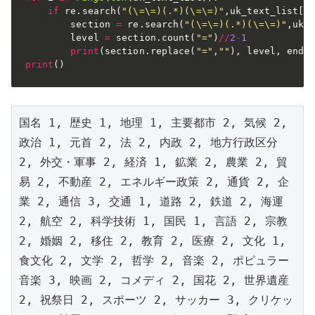
if
 re
.
search
(
"(\=\=)(.*)(\=\=)"
,
uk_text_list
[
i
        section 
=
 re
.
search
(
"(\=\=)(.*)(\=\=)"
,
uk_
        level 
=
 section
.
count
(
"="
)
//
2
-
1
print
(
section
.
replace
(
"="
,
""
)
,
 level
,
 end
=
print
(
)
国名 1, 歴史 1, 地理 1, 主要都市 2, 気候 2, 
政治 1, 元首 2, 法 2, 内政 2, 地方行政区分 
2, 外交・軍事 2, 経済 1, 鉱業 2, 農業 2, 貿
易 2, 不動産 2, エネルギー政策 2, 通貨 2, 企
業 2, 通信 3, 交通 1, 道路 2, 鉄道 2, 海運 
2, 航空 2, 科学技術 1, 国民 1, 言語 2, 宗教 
2, 婚姻 2, 移住 2, 教育 2, 医療 2, 文化 1, 
食文化 2, 文学 2, 哲学 2, 音楽 2, ポピュラー
音楽 3, 映画 2, コメディ 2, 国花 2, 世界遺産 
2, 祝祭日 2, スポーツ 2, サッカー 3, クリケッ