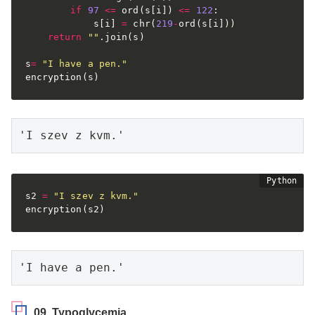
if
97
<=
 ord
(
s
[
i
]
)
<=
122
:
            s
[
i
]
=
 chr
(
219
-
ord
(
s
[
i
]
)
)
return
""
.
join
(
s
)
s
=
"I have a pen."
encryption
(
s
)
'I szev z kvm.'
s2 
=
"I szev z kvm."
encryption
(
s2
)
'I have a pen.'
09. Typoglycemia