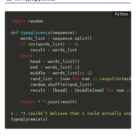
import
 random

def
typoglycemia
(
sequence
)
:
    words_list 
=
 sequence
.
split
(
)
if
len
(
words_list
)
<=
4
:
        result 
=
 words_list

else
:
        head 
=
 words_list
[
0
]
        end 
=
 words_list
[
-
1
]
        middle 
=
 words_list
[
1
:
-
1
]
        rand_list 
=
[
num 
for
 num 
in
range
(
len
(
midd
        random
.
shuffle
(
rand_list
)
        result 
=
[
head
]
+
[
middle
[
num
]
for
 num 
in
 
return
" "
.
join
(
result
)
s 
=
"I couldn’t believe that I could actually unde
typoglycemia
(
s
)