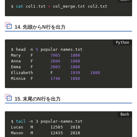
$ 
cat
 col1.txt 
>
 col_merge.txt col2.txt
14. 先頭からN行を出力
$ head 
-
n 
5
 popular
-
names
.
txt

Mary    F       
7065
1880
Anna    F       
2604
1880
Emma    F       
2003
1880
Elizabeth       F       
1939
1880
Minnie  F       
1746
1880
15. 末尾のN行を出力
$ 
tail
 -n 3 popular-names.txt

Lucas   M       12585   2018

Mason   M       12435   2018
