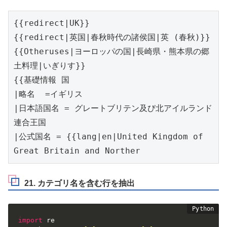
{{redirect|UK}}

{{redirect|英国|春秋時代の諸侯国|英 (春秋)}}

{{Otheruses|ヨーロッパの国|長崎県・熊本県の郷
土料理|いぎりす}}

{{基礎情報 国

|略名  =イギリス

|日本語国名 = グレートブリテン及び北アイルランド
連合王国

|公式国名 = {{lang|en|United Kingdom of 
Great Britain and Norther
21. カテゴリ名を含む行を抽出
import
 re
