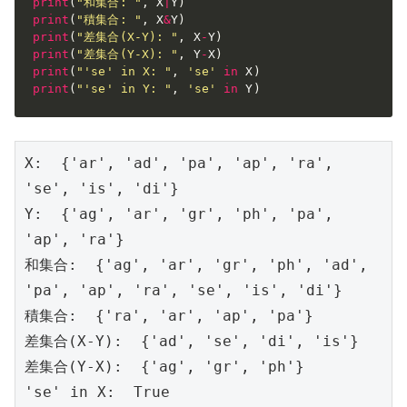
print
(
"和集合: "
,
 X
|
Y
)
print
(
"積集合: "
,
 X
&
Y
)
print
(
"差集合(X-Y): "
,
 X
-
Y
)
print
(
"差集合(Y-X): "
,
 Y
-
X
)
print
(
"'se' in X: "
,
'se'
in
 X
)
print
(
"'se' in Y: "
,
'se'
in
 Y
)
X:  {'ar', 'ad', 'pa', 'ap', 'ra', 
'se', 'is', 'di'}

Y:  {'ag', 'ar', 'gr', 'ph', 'pa', 
'ap', 'ra'}

和集合:  {'ag', 'ar', 'gr', 'ph', 'ad', 
'pa', 'ap', 'ra', 'se', 'is', 'di'}

積集合:  {'ra', 'ar', 'ap', 'pa'}

差集合(X-Y):  {'ad', 'se', 'di', 'is'}

差集合(Y-X):  {'ag', 'gr', 'ph'}

'se' in X:  True
