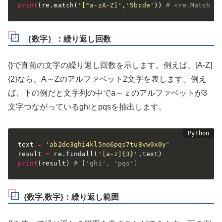
print
(
re
.
match
(
'[^a-zA-Z]'
,
'5bcde'
)
)
# <re.Match o
｛数字｝：繰り返し回数
{}で直前の文字の繰り返し回数を示します。例えば、[A-Z]
{2}なら、A～Zのアルファベット2文字を表します。例え
ば、下の例だと文字列の中でa～ｚのアルファベットが3
文字つながっているghiとpqsを抽出します。
text 
=
'ab2de3ghi4kl5no6pqs7tu8vw9x0y'
result 
=
 re
.
findall
(
'[a-z]{3}'
,
text
)
print
(
result
)
# ['ghi', 'pqs']
{数字,数字}：繰り返し範囲