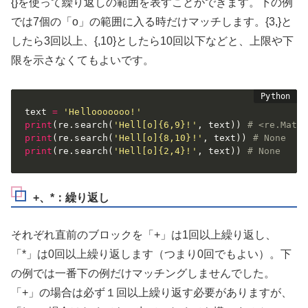
{}を使って繰り返しの範囲を表すことができます。下の例
では7個の「o」の範囲に入る時だけマッチします。{3,}と
したら3回以上、{,10}としたら10回以下などと、上限や下
限を示さなくてもよいです。
text 
=
'Hellooooooo!'
print
(
re
.
search
(
'Hell[o]{6,9}!'
,
 text
)
)
# <re.Matc
print
(
re
.
search
(
'Hell[o]{8,10}!'
,
 text
)
)
# None
print
(
re
.
search
(
'Hell[o]{2,4}!'
,
 text
)
)
# None
+、*：繰り返し
それぞれ直前のブロックを「+」は1回以上繰り返し、
「*」は0回以上繰り返します（つまり0回でもよい）。下
の例では一番下の例だけマッチングしませんでした。
「+」の場合は必ず１回以上繰り返す必要がありますが、