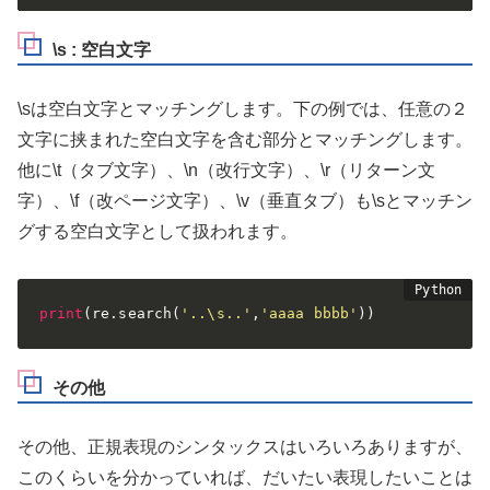
\s : 空白文字
\sは空白文字とマッチングします。下の例では、任意の２
文字に挟まれた空白文字を含む部分とマッチングします。
他に\t（タブ文字）、\n（改行文字）、\r（リターン文
字）、\f（改ページ文字）、\v（垂直タブ）も\sとマッチン
グする空白文字として扱われます。
print
(
re
.
search
(
'..\s..'
,
'aaaa bbbb'
)
)
その他
その他、正規表現のシンタックスはいろいろありますが、
このくらいを分かっていれば、だいたい表現したいことは