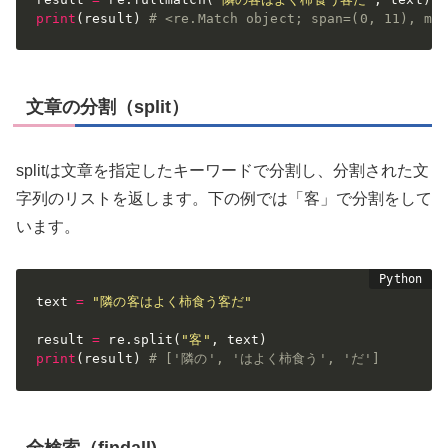
print
(
result
)
# <re.Match object; span=(0, 11)
文章の分割（split）
splitは文章を指定したキーワードで分割し、分割された文
字列のリストを返します。下の例では「客」で分割をして
います。
text 
=
"隣の客はよく柿食う客だ"
result 
=
 re
.
split
(
"客"
,
 text
)
print
(
result
)
# ['隣の', 'はよく柿食う', 'だ']
全検索（findall)