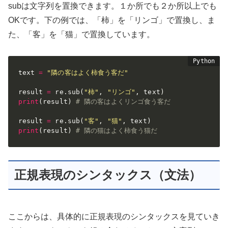
subは文字列を置換できます。１か所でも２か所以上でも
OKです。下の例では、「柿」を「リンゴ」で置換し、ま
た、「客」を「猫」で置換しています。
text 
=
"隣の客はよく柿食う客だ"
result 
=
 re
.
sub
(
"柿"
,
"リンゴ"
,
 text
)
print
(
result
)
# 隣の客はよくリンゴ食う客だ
result 
=
 re
.
sub
(
"客"
,
"猫"
,
 text
)
print
(
result
)
# 隣の猫はよく柿食う猫だ
正規表現のシンタックス（文法）
ここからは、具体的に正規表現のシンタックスを見ていき