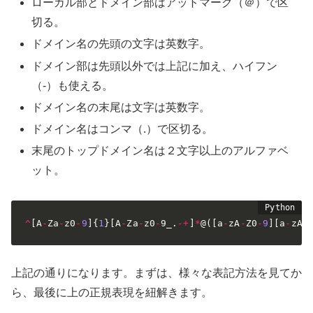
ローカル部とドメイン部はアットマーク（＠）で区
切る。
ドメイン名の先頭の文字は英数字。
ドメイン部は先頭以外では上記に加え、ハイフン
（-）も使える。
ドメイン名の末尾は文字は英数字。
ドメイン名はコンマ（.）で区切る。
末尾のトップドメイン名は２文字以上のアルファベ
ット。
^
[
A
-
Za
-
z0
-
9
]
{
1
}
[
A
-
Za
-
z0
-
9_
.
-
+
]
*
@
(
[
a
-
zA
-
Z0
-
9
]
[
a
-
zA
-
上記の通りになります。まずは、様々な表記方法を見てか
ら、最後に上の正規表現を紐解きます。