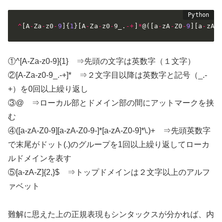
^
[
A
-
Za
-
z0
-
9
]
{
1
}
[
A
-
Za
-
z0
-
9_
.
-
+
]
*
@
(
[
a
-
zA
-
Z0
-
9
]
[
a
-
zA
-
①^[A-Za-z0-9]{1} ⇒先頭の文字は英数字（１文字）
②[A-Za-z0-9_.-+]* ⇒２文字目以降は英数字と記号（_.-
+）を0回以上繰り返し
③@ ⇒ローカル部とドメイン部の間にアットマークを挟
む
④([a-zA-Z0-9][a-zA-Z0-9-]*[a-zA-Z0-9]*\.)+ ⇒先頭英数字
で末尾がドット(.)のグループを1回以上繰り返してローカ
ルドメインを表す
⑤[a-zA-Z]{2,}$ ⇒トップドメインは２文字以上のアルフ
ァベット
難解に思えた上の正規表現もシンタックスが分かれば、内