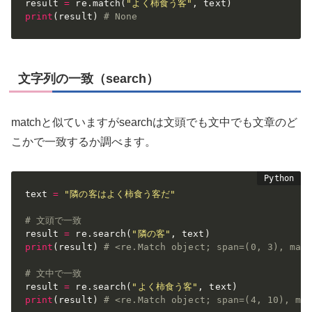
result 
=
 re
.
match
(
"よく柿食う客"
,
 text
)
print
(
result
)
# None
文字列の一致（search）
matchと似ていますがsearchは文頭でも文中でも文章のど
こかで一致するか調べます。
text 
=
"隣の客はよく柿食う客だ"
# 文頭で一致
result 
=
 re
.
search
(
"隣の客"
,
 text
)
print
(
result
)
# <re.Match object; span=(0, 3), ma
# 文中で一致
result 
=
 re
.
search
(
"よく柿食う客"
,
 text
)
print
(
result
)
# <re.Match object; span=(4, 10), 