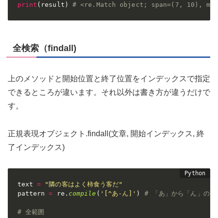
print
(
result
)
# <re.Match object; span=(7, 10), m
全検索（findall)
上のメソッドと開始位置と終了位置をインデックスで指定
できるところが違います。それ以外は書き方が違うだけで
す。
正規表現オブジェクト.findall(文章, 開始インデックス, 終
了インデックス)
text 
=
"隣の客はよく柿食う客だ"
pattern 
=
 re
.
compile
(
'[^あ-ん]'
)
# 「あ」から「ん」のひ
# 全範囲