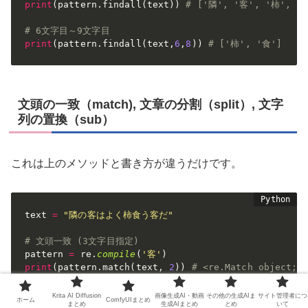
print
(
pattern
.
findall
(
text
)
)
# ['隣', '客', '柿', '
# 6文字目～9文字目
print
(
pattern
.
findall
(
text
,
6
,
8
)
)
# ['柿', '食']
文頭の一致（match), 文章の分割（split）, 文字
列の置換（sub）
これは上のメソッドと書き方が違うだけです。
text 
=
"隣の客はよく柿食う客だ"
# 文頭一致 (3文字目指定)
pattern 
=
 re
.
compile
(
'客'
)
print
(
pattern
.
match
(
text
,
2
)
)
# <re.Match object; 
# 文章の分割
Krita AI Diffusion
画像生成AI・動画
その他の生成AIま
サイト管理者につ
ホーム
ComfyUIまとめ
まとめ
生成AIまとめ
とめ
いて
pattern 
=
 re
.
compile
(
'客'
)