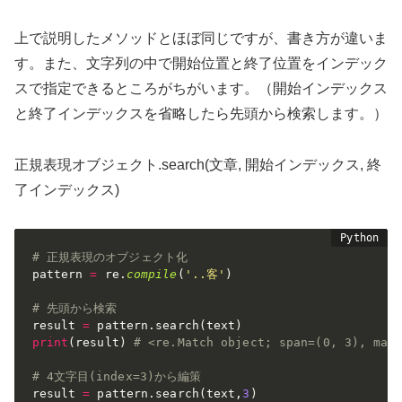
上で説明したメソッドとほぼ同じですが、書き方が違いま
す。また、文字列の中で開始位置と終了位置をインデック
スで指定できるところがちがいます。（開始インデックス
と終了インデックスを省略したら先頭から検索します。）
正規表現オブジェクト.search(文章, 開始インデックス, 終
了インデックス)
# 正規表現のオブジェクト化
pattern 
=
 re
.
compile
(
'..客'
)
# 先頭から検索
result 
=
 pattern
.
search
(
text
)
print
(
result
)
# <re.Match object; span=(0, 3), ma
# 4文字目(index=3)から編策
result 
=
 pattern
.
search
(
text
,
3
)