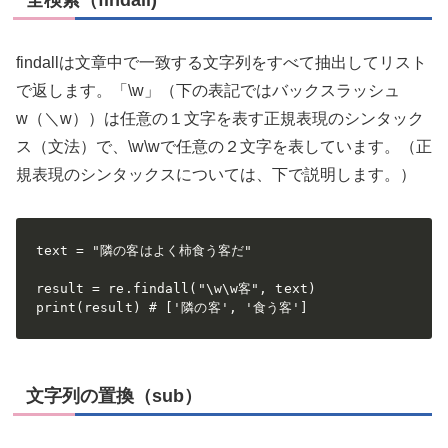
findallは文章中で一致する文字列をすべて抽出してリスト
で返します。「\w」（下の表記ではバックスラッシュ
w（＼w））は任意の１文字を表す正規表現のシンタック
ス（文法）で、\w\wで任意の２文字を表しています。（正
規表現のシンタックスについては、下で説明します。）
text = "隣の客はよく柿食う客だ"

result = re.findall("\w\w客", text)

print(result) # ['隣の客', '食う客']
文字列の置換（sub）