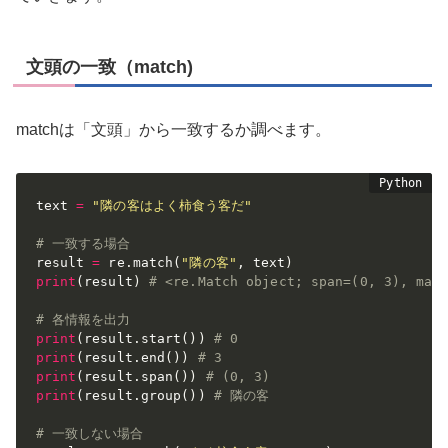
文頭の一致（match)
matchは「文頭」から一致するか調べます。
text 
=
"隣の客はよく柿食う客だ"
# 一致する場合
result 
=
 re
.
match
(
"隣の客"
,
 text
)
print
(
result
)
# <re.Match object; span=(0, 3), ma
# 各情報を出力 
print
(
result
.
start
(
)
)
# 0
print
(
result
.
end
(
)
)
# 3
print
(
result
.
span
(
)
)
# (0, 3)
print
(
result
.
group
(
)
)
# 隣の客
# 一致しない場合