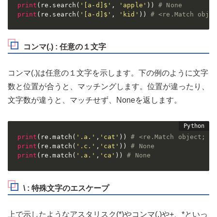
print
(
re
.
search
(
'[a-d]$'
,
'apple'
)
)
# None
print
(
re
.
search
(
'[a-d]$'
,
'kid'
)
)
# <re.Match obje
コンマ(.) : 任意の１文字
コンマ(.)は任意の１文字を示します。下の例のように文字
数と位置が合うと、マッチングします。位置が違ったり、
文字数が違うと、マッチせず、Noneを返します。
print
(
re
.
match
(
'.a.'
,
'cat'
)
)
# <re.Match object; s
print
(
re
.
match
(
'.c.'
,
'cat'
)
)
# None
print
(
re
.
match
(
'.a.'
,
'ca'
)
)
# None
\ : 特殊文字のエスケープ
上で示したようなアスタリスク(*)やコンマ(.)や+、*といっ