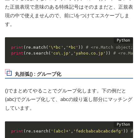
た正規表現で意味のある特殊記号はそのままだと、正規表
現の中で使えませんので、前に\をつけてエスケープしま
す。
print
(
re
.
match
(
'\*bc'
,
'*bc'
)
)
# <re.Match object; 
print
(
re
.
search
(
'co\.jp'
,
'yahoo.co.jp'
)
)
# <re.Mat
丸括弧() : グループ化
()でまとめてやることでグループ化します。下の例だと
(abc)でグループ化して、abcの繰り返し部分にマッチング
しています。
print
(
re
.
search
(
'(abc)+'
,
'fedcbabcabcabcdefg'
)
)
# 