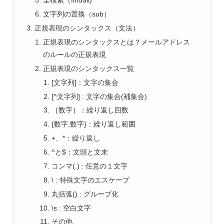
全検索（findall)
文字列の置換（sub）
正規表現のシンタックス（文法）
正規表現のシンタックスとは？メールアドレス
のルールの正規表現
正規表現のシンタックス一覧
[文字列]：文字の集合
[^文字列] : 文字の集合(補集合)
｛数字｝：繰り返し回数
{数字,数字}：繰り返し範囲
+、*：繰り返し
^と$：文頭と文末
コンマ(.) : 任意の１文字
\ : 特殊文字のエスケープ
丸括弧() : グループ化
\s : 空白文字
その他