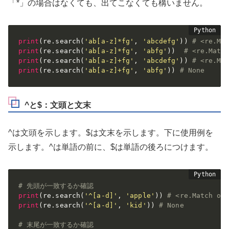
「*」の場合はなくても、出てこなくても構いません。
print
(
re
.
search
(
'ab[a-z]*fg'
,
'abcdefg'
)
)
# <re.Ma
print
(
re
.
search
(
'ab[a-z]*fg'
,
'abfg'
)
)
# <re.Matc
print
(
re
.
search
(
'ab[a-z]+fg'
,
'abcdefg'
)
)
# <re.Ma
print
(
re
.
search
(
'ab[a-z]+fg'
,
'abfg'
)
)
# None
^と$：文頭と文末
^は文頭を示します。$は文末を示します。下に使用例を
示します。^は単語の前に、$は単語の後ろにつけます。
# 先頭が一致するか確認
print
(
re
.
search
(
'^[a-d]'
,
'apple'
)
)
# <re.Match ob
print
(
re
.
search
(
'^[a-d]'
,
'kid'
)
)
# None
# 末尾が一致するか確認