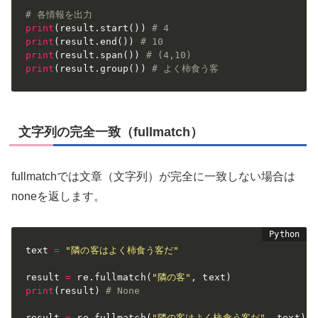
# 各情報を出力 
print
(
result
.
start
(
)
)
# 4
print
(
result
.
end
(
)
)
# 10
print
(
result
.
span
(
)
)
# (4,10)
print
(
result
.
group
(
)
)
# よく柿食う客
文字列の完全一致（fullmatch）
fullmatchでは文章（文字列）が完全に一致しない場合は
noneを返します。
text 
=
"隣の客はよく柿食う客だ"
result 
=
 re
.
fullmatch
(
"隣の客"
,
 text
)
print
(
result
)
# None
result 
=
 re
.
fullmatch
(
"隣の客はよく柿食う客だ"
,
 text
)