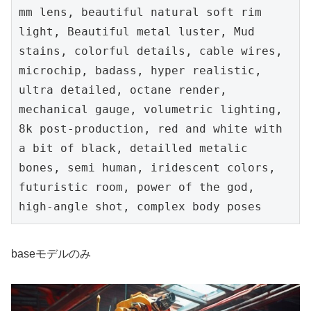
mm lens, beautiful natural soft rim 
light, Beautiful metal luster, Mud 
stains, colorful details, cable wires, 
microchip, badass, hyper realistic, 
ultra detailed, octane render, 
mechanical gauge, volumetric lighting, 
8k post-production, red and white with 
a bit of black, detailled metalic 
bones, semi human, iridescent colors, 
futuristic room, power of the god, 
high-angle shot, complex body poses
baseモデルのみ