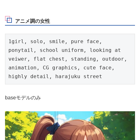
アニメ調の女性
1girl, solo, smile, pure face, 
ponytail, school uniform, looking at 
veiwer, flat chest, standing, outdoor, 
animation, CG graphics, cute face, 
highly detail, harajuku street
baseモデルのみ