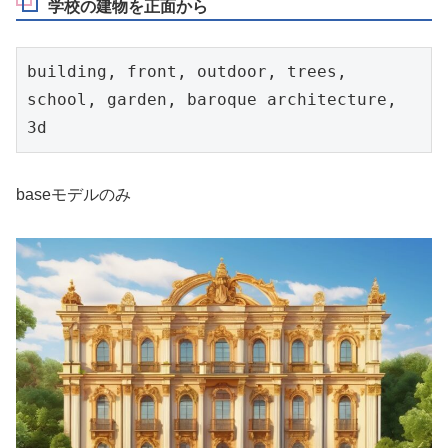
学校の建物を正面から
building, front, outdoor, trees, 
school, garden, baroque architecture, 
3d
baseモデルのみ