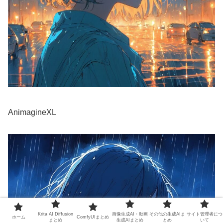
AnimagineXL
Krita AI Diffusion
画像生成AI・動画
その他の生成AIま
サイト管理者につ
ホーム
ComfyUIまとめ
まとめ
生成AIまとめ
とめ
いて