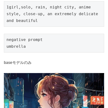
1girl,solo, rain, night city, anime 
style, close-up, an extremely delicate 
and beautiful
negative prompt

umbrella
baseモデルのみ