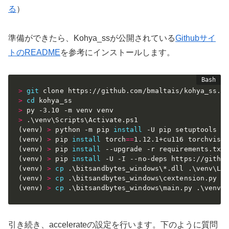
る
）
準備ができたら、Kohya_ssが公開されている
Githubサイ
トのREADME
を参考にインストールします。
>
git
>
cd
>
>
(
venv
)
>
 python -m pip 
install
(
venv
)
>
 pip 
install
 torch
==
1.12.1+cu116 torchvisi
(
venv
)
>
 pip 
install
(
venv
)
>
 pip 
install
(
venv
)
>
cp
(
venv
)
>
cp
(
venv
)
>
cp
引き続き、accelerateの設定を行います。下のように質問