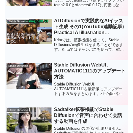
した。この更新により標準ライブラリが
torch2.0.0とxfomers0.0.17に変更になっ
ています。一概に最新バージョンが良い
わけではありませんが、今後、新しいバ
ージョンをベースに機能改善されていく
AI Diffusionで実践的なAIイラス
Stable Diffusion
ことから、適当なタイミングでアップデ
ト生成 その1(YouTube連動記事)
ートをしていきましょう。
Practical AI illustration
generation with Krita AI
Kritaでは、拡張機能を使って、Stable
Diffusion 1
Diffusionの画像生成をすることができま
す。Kritaではキャンパスを使って、確認
しながら、編集をして、画像生成ができ
るので、自由なレイアウトでの画像を簡
単に作ることができます。例えば、画像
Stable Diffusion WebUI、
Stable Diffusion
生成をパーツごとに行うことで、プロン
AUTOMATIC1111のアップデート
プトだけだと難しい複数のキャラクター
方法
の画像を生成することができます。ま
た、実際の風景写真をベースにしてイラ
Stable Diffusion WebUI、
スト生成などを行うこともできます。
AUTOMATIC1111を最新版にアップデー
Kritaを使うことで、創造的なAIアートの
トする方法をまとめます。バグ修正や機
ような画像も簡単に作ることができま
能追加などでAUTOMATIC1111が更新さ
す。Kritaを使うことで、創造的なAIアー
れることもありますので、必要に応じて
トのような画像も簡単に作ることができ
アップデートを実施します。
Sadtalker拡張機能でStable
Stable Diffusion
ます。今回は、アニメイラスト系のモデ
Diffusionで音声に合わせて会話
ルを使って、具体的なAIイラストの手順
を紹介したいと思います。
する動画を作成
Stable Diffusionの進化が止まりません。