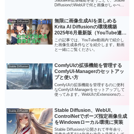
Sadtalker拡張機能を使うことで、Stable
DiffusionのWebUIで何と画像がしゃべる
動画を作成できます。ここでは、
Sadtalkerのセットアップから使用方法ま
で丁寧に解説します。
無限に画像生成AIを楽しめる
Stable Diffusion
Krita AI Diffusionの環境構築
2025年6月最新版（YouTube連動
記事）
この記事では、YouTube動画内で紹介し
た画像生成条件などを紹介します。動画
と一緒にご覧ください。
ComfyUIの拡張機能を管理する
Stable Diffusion
ComfyUI-Managerのセットアッ
プと使い方
ComfyUIの拡張機能を管理するのに便利
なComfyUI-Managerをセットアップして
使ってみます。WebUIのExtensionsのよ
うな機能だそうです。拡張機能の一部に
ついては、手動でライブラリをインスト
ールが必要になるものもある...
Stable Diffusion、WebUI、
Stable Diffusion
ControlNetでポーズ指定画像生成
をWindowsローカル環境に実装
Stable Diffusionが公開されて半年余り、