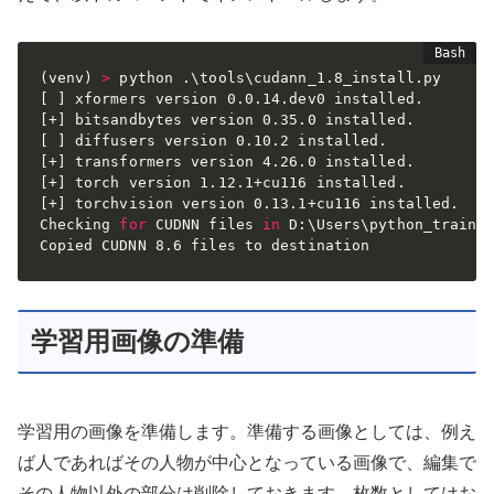
(
venv
)
>
[
]
[
+
]
[
]
[
+
]
[
+
]
[
+
]
 torchvision version 0.13.1+cu116 installed.

Checking 
for
 CUDNN files 
in
 D:\Users\python_train\k
Copied CUDNN 8.6 files to destination
学習用画像の準備
学習用の画像を準備します。準備する画像としては、例え
ば人であればその人物が中心となっている画像で、編集で
その人物以外の部分は削除しておきます。枚数としてはお