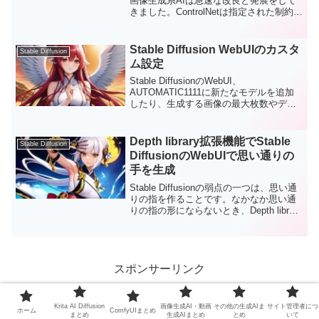
画像生成系AIは急速な改良と発展をして
きました。ControlNetは指定された制約条
件の下が画像を生成することにより、狙
った構図の画像を作り出すことができる
ツールです。今回、Windowsのローカル
Stable Diffusion WebUIのカスタ
Stable Diffusion
環境に環境構築をしていきます。
ム設定
Stable DiffusionのWebUI、
AUTOMATIC1111に新たなモデルを追加
したり、生成する画像の最大枚数やデフ
ォルトサイズを変更する方法をまとめま
す。
Depth library拡張機能でStable
Stable Diffusion
DiffusionのWebUIで思い通りの
手を生成
Stable Diffusionの弱点の一つは、思い通
りの指を作ることです。なかなか思い通
りの指の形にならないとき、Depth library
に登録された手を使うと思ったような画
像を簡単に生成できます。ここでは、
Depth library拡張機能をインストールし
て、拡張機能にデフォルトで入っている
各種の手のDepthを使って画像修正をして
スポンサーリンク
みます。
Krita AI Diffusion
画像生成AI・動画
その他の生成AIま
サイト管理者につ
ホーム
ComfyUIまとめ
まとめ
生成AIまとめ
とめ
いて