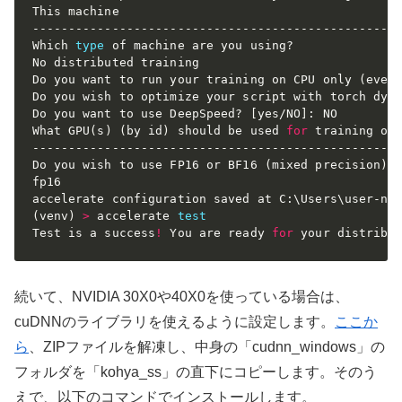
This machine

---------------------------------------------------
Which 
type
 of machine are you using?

No distributed training

Do you want to run your training on CPU only 
(
even
Do you wish to optimize your script with torch dyn
Do you want to use DeepSpeed? 
[
yes/NO
]
: NO

What GPU
(
s
)
(
by id
)
 should be used 
for
 training on
---------------------------------------------------
Do you wish to use FP16 or BF16 
(
mixed precision
)
?

fp16

(
venv
)
>
 accelerate 
test
Test is a success
!
 You are ready 
for
 your distribu
続いて、NVIDIA 30X0や40X0を使っている場合は、
cuDNNのライブラリを使えるように設定します。
ここか
ら
、ZIPファイルを解凍し、中身の「cudnn_windows」の
フォルダを「kohya_ss」の直下にコピーします。そのう
えで、以下のコマンドでインストールします。