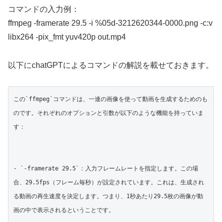
コマンドの入力例：
ffmpeg -framerate 29.5 -i %05d-3212620344-0000.png -c:v
libx264 -pix_fmt yuv420p out.mp4
以下にchatGPTによるコマンドの解説を載せておきます。
この`ffmpeg`コマンドは、一連の画像を使って動画を生成するためのも
のです。それぞれのオプションと引数が以下のような機能を持っていま
- `-framerate 29.5`：入力フレームレートを指定します。この場
合、29.5fps（フレーム毎秒）が設定されています。これは、生成され
る動画の再生速度を決定します。つまり、1秒あたり29.5枚の画像が動
画の中で表示されるということです。
