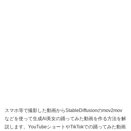
スマホ等で撮影した動画からStableDiffusionのmov2mov
などを使って生成AI美女の踊ってみた動画を作る方法を解
説します。YouTubeショートやTikTokでの踊ってみた動画