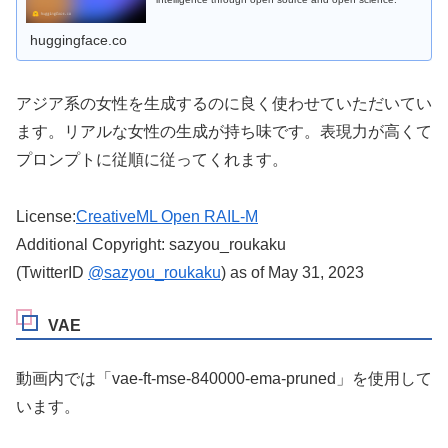
huggingface.co
アジア系の女性を生成するのに良く使わせていただいてい
ます。リアルな女性の生成が持ち味です。表現力が高くて
プロンプトに従順に従ってくれます。
License:
CreativeML Open RAIL-M
Additional Copyright: sazyou_roukaku
(TwitterID
@sazyou_roukaku
) as of May 31, 2023
VAE
動画内では「vae-ft-mse-840000-ema-pruned」を使用して
います。