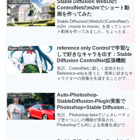
Stable Diffusion WebUIの
Stable Diffusion
つきが大きいです。
ControlNetのm2mでショート動
画を作ってみた
Stable DiffusionのWebUIのControlNetの
m2m（movie to movie）を使ってショー
ト動画を作ってみました。ちょっとまだ
精度に問題はありますが、動きのあるア
ニメーションも簡単に作れてしまうのは
感動です。
reference only Controlで学習な
Stable Diffusion
しで好きなキャラを出す：Stable
Diffusion ControlNet拡張機能
先日、ControlNetに新しく追加された
Reference-onlyを使うと、簡単に好きなキ
ャラクターの画像を生成することができ
ます。これまで、出したいキャラクター
を出そうと思ったら、LoRAなどで学習さ
せて、LoRAモデルを作成し、それを使っ
Auto-Photoshop-
Stable Diffusion
て生成するのが王道でした。今回、LoRA
StableDiffusion-Plugin実装で
を使わずに好きなキャラクターを生成し
Photoshop+Stable Diffusionの
てみます。
破壊力を体感
先日、Photoshop betaでジェネレーティ
ブ塗りつぶしの機能が実装され、
PhotoshopでもAIによる画像生成ができ
るようになりました。とは言え、まだま
だPhotoshopの画像生成の幅は狭く、画
像生成自体の機能はStable Diffusionの方