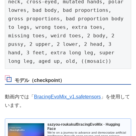
neck, cross-eyed, mutated hands, polar 
lowres, bad body, bad proportions, 
gross proportions, bad proportion body 
to legs, wrong toes, extra toes, 
missing toes, weird toes, 2 body, 2 
pussy, 2 upper, 2 lower, 2 head, 3 
hand, 3 feet, extra long leg, super 
long leg, aged up, old, ((mosaic))
モデル（checkpoint）
動画内では「
BracingEvoMix_v1.safetensors
」を使用して
います。
sazyou-roukaku/BracingEvoMix · Hugging
Face
We’re on a journey to advance and democratize artificial
intelligence through open source and open science.