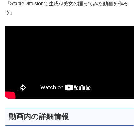
『StableDiffusionで生成AI美女の踊ってみた動画を作ろ
う』
動画内の詳細情報