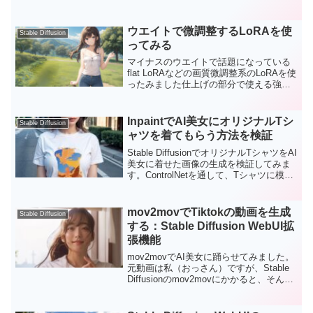
は使ってみるしかないということで、早
速話題の「ジェネレーティブ塗りつぶ
し」を使ってみました。今回の記事では
ウエイトで微調整するLoRAを使
Stable Diffusion
１からPhotoshopを使って、AIツールを
ってみる
使うところまでをやってみます。
Photoshop betaやfireflyを使ってみたい方
マイナスのウエイトで話題になっている
はご参考ください。
flat LoRAなどの画質微調整系のLoRAを使
ったみました仕上げの部分で使える強力
なLoRAモデルです。是非使いこなせるよ
うになりたいものです。
InpaintでAI美女にオリジナルTシ
Stable Diffusion
ャツを着てもらう方法を検証
Stable DiffusionでオリジナルTシャツをAI
美女に着せた画像の生成を検証してみま
す。ControlNetを通して、Tシャツに模様
を転写することで、比較的自然なプリン
トシャツができます。
mov2movでTiktokの動画を生成
Stable Diffusion
する：Stable Diffusion WebUI拡
張機能
mov2movでAI美女に踊らせてみました。
元動画は私（おっさん）ですが、Stable
Diffusionのmov2movにかかると、そんな
私でも美女の踊ってみた動画が作れま
す。おっさんを美女に変換するという少
し無茶なことをやっていますので、ちら