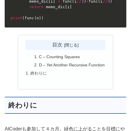
        memo_dic
[
i
]
=
 func
(
i
//
2
)
+
func
(
i
//
3
)
return
 memo_dic
[
i
]
print
(
func
(
n
)
)
目次
C – Counting Squares
D – Yet Another Recursive Function
終わりに
終わりに
AtCoderも参加して４カ月。緑色に上がることを目標にや