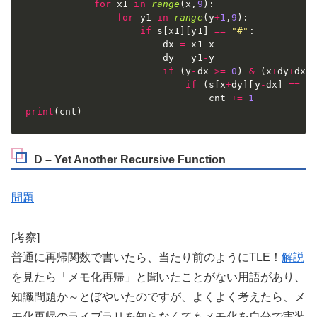
for
 x1 
in
range
(
x
,
9
)
:
for
 y1 
in
range
(
y
+
1
,
9
)
:
if
 s
[
x1
]
[
y1
]
==
"#"
:
                        dx 
=
 x1
-
x

                        dy 
=
 y1
-
y

if
(
y
-
dx 
>=
0
)
&
(
x
+
dy
+
dx 
if
(
s
[
x
+
dy
]
[
y
-
dx
]
==
"
                                cnt 
+=
1
print
(
cnt
)
D – Yet Another Recursive Function
問題
[考察]
普通に再帰関数で書いたら、当たり前のようにTLE！
解説
を見たら「メモ化再帰」と聞いたことがない用語があり、
知識問題か～とぼやいたのですが、よくよく考えたら、メ
モ化再帰のライブラリを知らなくてもメモ化を自分で実装