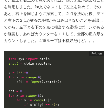
て、左上と右上の２点が決まれば、他の２点が決まること
を利用しました。for文でネストして左上を決めて、その
あと、右上を同じように探索して、２点を決めた後、左下
と右下の２点が9×9の座標からはみ出さないことを確認し
てから、左下と右下の２点に相当する座標にポーンがある
か確認し、あればカウンターを＋１して、全部の正方形を
カウントしました。４重ループは不格好だけど。。。
from
 sys 
import
input
=
 stdin
.
readline

s 
=
[
""
]
*
9
for
 i 
in
range
(
9
)
:
    s
[
i
]
=
input
(
)
.
rstrip
(
)
cnt 
=
0
for
 x 
in
range
(
8
)
:
for
 y 
in
range
(
8
)
:
if
 s
[
x
]
[
y
]
==
"#"
: