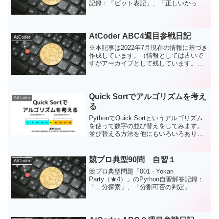
記録：「ビット表記」、「正しいかっこ
列の条件」
AtCoder ABC4週目参戦日記
AtCoder
※本記事は2022年7月現在の情報に基づき
作成しています。（情報としては古いで
すがアーカイブとして残しています。）
AtCoderも始めて４週間、１か月ほど経過
しました。いろいろ好きなことばかりや
っているとアルゴリズムの勉強があまり
進みません...
Quick Sortでアルゴリズムを考え
AtCoder
る
PythonでQuick Sortというアルゴリズム
を使って数字の並び替えをしてみます。
並び替える方法を他にもいろいろありま
すが、このQuick Sortはとても効率的に
並び替えることができます。有名なアル
ゴリズムなのかもしれませんが、アルゴ
競プロ典型90問 自習１
AtCoder
リズム初学者の自分には、非常に斬新に
競プロ典型問題「001 - Yokan
思えたので、まとめてみました。
Party（★4）」のPython自習解答記録：
「二分探索」、「分割可否の判定」