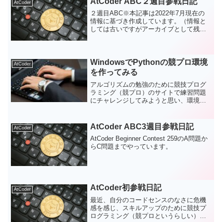
AtCoder ABC２週目参戦日記
AtCoder
２週目ABC※本記事は2022年7月現在の
情報に基づき作成しています。（情報と
しては古いですがアーカイブとして残し
ています。） 先週から参戦し、今週で
２回目のコンテスト（AtCoder Beginner
Contest 258）に参加しまし...
WindowsでPythonの競プロ環境
AtCoder
を作ってみる
アルゴリズムの勉強のために競技プログ
ラミング（競プロ）のサイトで練習問題
にチャレンジしてみようと思い、環境構
築から始めてみました。手順をメモに残
します。
AtCoder ABC3週目参戦日記
AtCoder
AtCoder Beginner Contest 259のA問題か
らC問題までやっています。
AtCoder初参戦日記
AtCoder
最近、自分のコードセンスのなさに危機
感を感じ、スキルアップのために競技プ
ログラミング（競プロというらしい）を