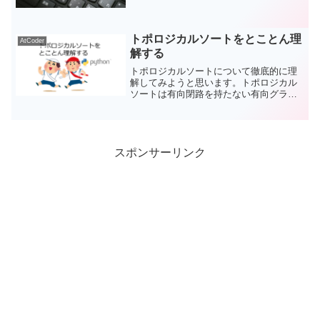
やってみようと思い立ちました。という
ことで、前の日からAtCoderのことを調
べ、環境構築をして、いざ、参戦しま
す。
トポロジカルソートをとことん理
AtCoder
解する
トポロジカルソートについて徹底的に理
解してみようと思います。トポロジカル
ソートは有向閉路を持たない有向グラフ
の最長経路を求めるのに使えるとありま
す。まず、有向閉路がよく分かりませ
ん。有向グラフとかの言葉も使い慣れな
いとよく分かりません。競技プログラミ
ングAtCoder歴３カ月の初心者コーダーが
スポンサーリンク
かみ砕いて、説明してみました。言語は
Pythonを使います。