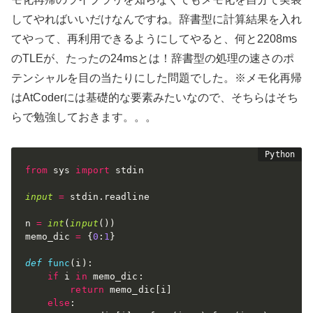
してやればいいだけなんですね。辞書型に計算結果を入れ
てやって、再利用できるようにしてやると、何と2208ms
のTLEが、たったの24msとは！辞書型の処理の速さのポ
テンシャルを目の当たりにした問題でした。※メモ化再帰
はAtCoderには基礎的な要素みたいなので、そちらはそち
らで勉強しておきます。。。
from
 sys 
import
 stdin

input
=
 stdin
.
readline

n 
=
int
(
input
(
)
)
memo_dic 
=
{
0
:
1
}
def
func
(
i
)
:
if
 i 
in
 memo_dic
:
return
 memo_dic
[
i
]
else
: