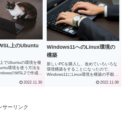
WSL上のUbuntu
Windows11へのLinux環境の
構築
L上でUbuntuの環境を複
新しいPCを購入し、改めていろいろな
untu環境を使う方法を
環境構築をすることになったので、
dowsのWSL2で作成し
Windows11にLinux環境を構築の手順を
は、実験的な環境構築をし
メモとして残します。Windowsへの
2022.11.30
2022.11.08
とがあるかもしれませ
Linuxの導入はWindows Subsystem for
SL2のUbuntu環境
Linux（WSL）を使った方法がデフォル
、複製して実験的に使
トでサポートされているから非常に簡
環境を作成してみます。
単です。
ンサーリンク