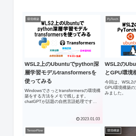
環境構築
PyTorch
WSL2上のUbuntuでpython深
WSL2のUbu
層学習モデルtransformersを
とGPU環境
使ってみる
今回は、WSL2のU
GPU環境構築
Windowsでさっとtransformersの環境構
みました。
築をする方法をメモで残します。
chatGPTが話題の自然言語処理です
が、学習を開始するのはオープンソー
スのtransformersがお手軽です。今回は
transformersの環境構築から、使ってみ
2023.01.03
るところまでやってみます。
TensorFlow
環境構築