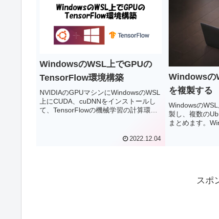
WindowsのWSL上でGPUの
Windowsの
TensorFlow環境構築
を複製する
NVIDIAのGPUマシンにWindowsのWSL
上にCUDA、cuDNNをインストールし
WindowsのWS
て、TensorFlowの機械学習の計算環境
製し、複数のUb
を構築します。
まとめます。Win
たUbuntuで
2022.12.04
てみたくなるこ
ん。今回は既存のW
を維持したまま
えるUbuntu
スポ