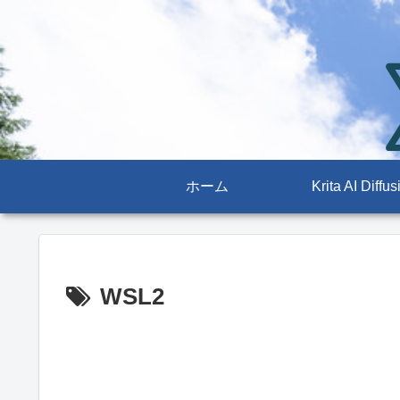
ホーム
Krita AI Diffus
WSL2