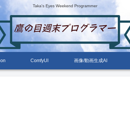
Taka's Eyes Weekend Programmer
ion
ComfyUI
画像/動画生成AI